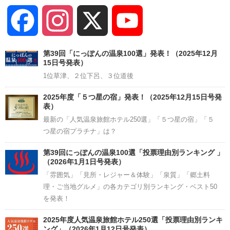
Facebook
Instagram
X
YouTube
Channel
第39回「にっぽんの温泉100選」発表！（2025年12月
15日号発表）
1位草津、２位下呂、３位道後
2025年度「５つ星の宿」発表！（2025年12月15日号発
表）
最新の「人気温泉旅館ホテル250選」「５つ星の宿」「５
つ星の宿プラチナ」は？
第39回にっぽんの温泉100選「投票理由別ランキング 」
（2026年1月1日号発表）
「雰囲気」「見所・レジャー＆体験」「泉質」「郷土料
理・ご当地グルメ」の各カテゴリ別ランキング・ベスト50
を発表！
2025年度人気温泉旅館ホテル250選「投票理由別ランキ
ング」（2026年1月12日号発表）