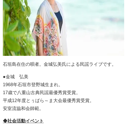
石垣島在住の唄者。金城弘美氏による民謡ライブです。
●金城 弘美
1968年石垣市登野城生まれ。
17歳で八重山古典民謡最優秀賞受賞。
平成12年度とぅばら～ま大会最優秀賞受賞。
安室流協和会師範。
◆社会活動イベント