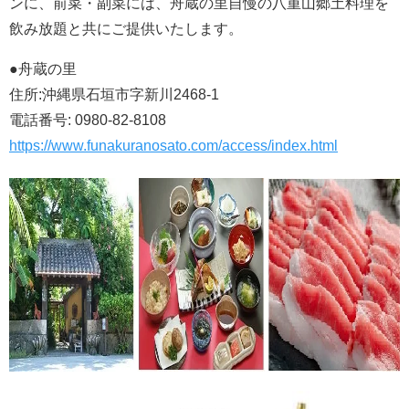
ンに、前菜・副菜には、舟蔵の里自慢の八重山郷土料理を
飲み放題と共にご提供いたします。
●舟蔵の里
住所:沖縄県石垣市字新川2468-1
電話番号: 0980-82-8108
https://www.funakuranosato.com/access/index.html