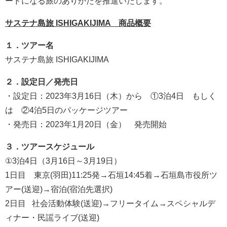
ードになる旅のありかたを推進いたします。
サステナ島旅 ISHIGAKIJIMA 商品概要
１．ツアー名
サステナ島旅 ISHIGAKIJIMA
２．設定日／発売日
・設定日：2023年3月16日（木）から ①3泊4日 もしく
は ②4泊5日のパッケージツアー
・発売日：2023年1月20日（金） 発売開始
３．ツアースケジュール
①3泊4日（3月16日～3月19日）
1日目 東京(羽田)11:25発→石垣14:45着→石垣島市役所ツ
アー(送迎)→宿泊(宿泊先選択)
2日目 社会活動体験(送迎)→フリータイム→スペシャルデ
ィナー・民謡ライブ(送迎)