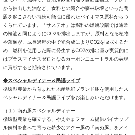
から抽出した油など、食料との競合や森林破壊といった問
題を起こさない持続可能性に優れたバイオマス原料からつ
くられています。「サステオ」は燃料の燃焼段階では通常
の軽油と同じようにCO2を排出しますが、原料となる植物
や藻類が、成長過程の中で光合成によりCO2を吸収するた
め、燃料を使用した際に発生するCO2の排出量が実質的に
はプラスマイナスゼロとなるカーボンニュートラルの実現
に貢献すると期待されています。
◆スペシャルディナー＆民謡ライブ
循環型農業から育まれた地産地消ブランド豚を使用したス
ペシャルディナー＆民謡ライブをお楽しみいただけます。
（１）南ぬ豚スペシャルディナー
循環型農業を確立する、やえやまファーム提供パイナップ
ル飼料を食べて育った希少なアグー豚の「南ぬ豚」をメイ