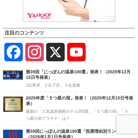
注目のコンテンツ
Facebook
Instagram
X
YouTube
Channel
第39回「にっぽんの温泉100選」発表！（2025年12月
15日号発表）
1位草津、２位下呂、３位道後
2025年度「５つ星の宿」発表！（2025年12月15日号発
表）
最新の「人気温泉旅館ホテル250選」「５つ星の宿」「５
つ星の宿プラチナ」は？
第39回にっぽんの温泉100選「投票理由別ランキング 」
（2026年1月1日号発表）