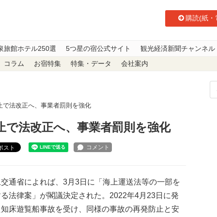
購読(紙・
泉旅館ホテル250選
5つ星の宿公式サイト
観光経済新聞チャンネル
コラム
お宿特集
特集・データ
会社案内
止で法改正へ、事業者罰則を強化
止で法改正へ、事業者罰則を強化
ポスト
交通省によれば、3月3日に「海上運送法等の一部を
る法律案」が閣議決定された。2022年4月23日に発
た知床遊覧船事故を受け、同様の事故の再発防止と安