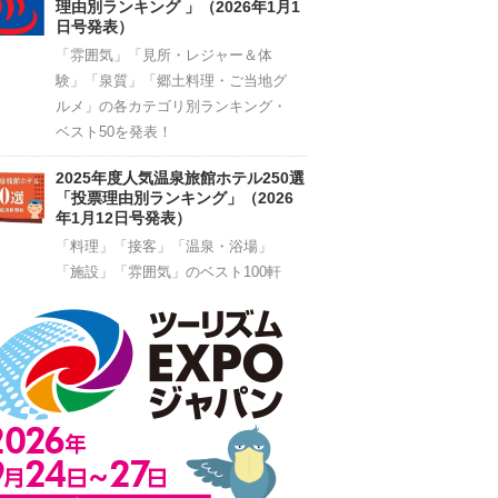
理由別ランキング 」（2026年1月1
日号発表）
「雰囲気」「見所・レジャー＆体
験」「泉質」「郷土料理・ご当地グ
ルメ」の各カテゴリ別ランキング・
ベスト50を発表！
2025年度人気温泉旅館ホテル250選
「投票理由別ランキング」（2026
年1月12日号発表）
「料理」「接客」「温泉・浴場」
「施設」「雰囲気」のベスト100軒