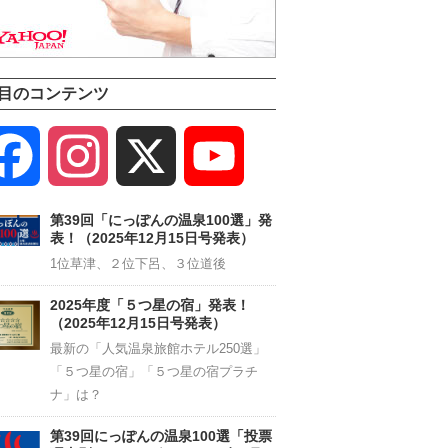
目のコンテンツ
Facebook
Instagram
X
YouTube
Channel
第39回「にっぽんの温泉100選」発
表！（2025年12月15日号発表）
1位草津、２位下呂、３位道後
2025年度「５つ星の宿」発表！
（2025年12月15日号発表）
最新の「人気温泉旅館ホテル250選」
「５つ星の宿」「５つ星の宿プラチ
ナ」は？
第39回にっぽんの温泉100選「投票