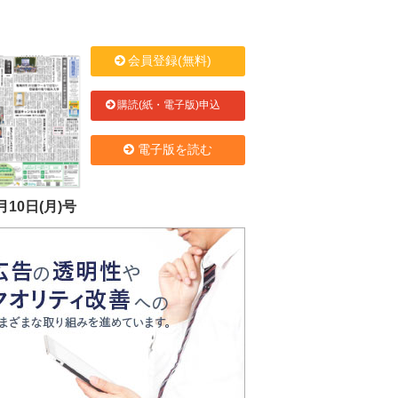
会員登録(無料)
購読(紙・電子版)申込
電子版を読む
月10日(月)号