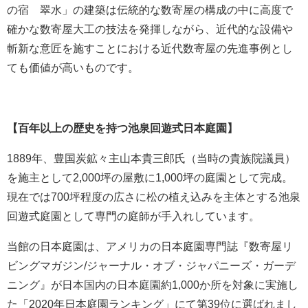
の宿 翠水」の建築は伝統的な数寄屋の構成の中に高度で
確かな数寄屋大工の技法を発揮しながら、近代的な設備や
斬新な意匠を施すことにおける近代数寄屋の先進事例とし
ても価値が高いものです。
【百年以上の歴史を持つ池泉回遊式日本庭園】
1889年、豊国炭鉱々主山本貴三郎氏（当時の貴族院議員）
を施主として2,000坪の屋敷に1,000坪の庭園として完成。
現在では700坪程度の広さに松の植え込みを主体とする池泉
回遊式庭園として専門の庭師が手入れしています。
当館の日本庭園は、アメリカの日本庭園専門誌『数寄屋リ
ビングマガジン/ジャーナル・オブ・ジャパニーズ・ガーデ
ニング』が日本国内の日本庭園約1,000か所を対象に実施し
た「2020年日本庭園ランキング」にて第39位に選ばれまし