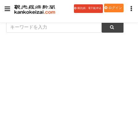
ログイン
購読(紙・電子版)申込