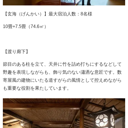
【玄海（げんかい）】最大宿泊人数：8名様
10畳+7.5畳（74.6㎡）
【渡り廊下】
節目のある柱を立て、天井に竹を詰め打ちにするなどして
野趣を表現しながらも、飾り気のない瀟洒な意匠です。数
寄屋風の建物にいたる道すがらの風情として控えめながら
も重要な役割を果たしています。