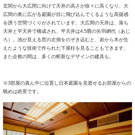
玄関から大広間に向けて天井の高さが徐々に高くなり、大
広間の奥に広がる庭園が目に飛び込んでくるような高揚感
を誘う空間づくりがされています。大広間の天井は、落ち
天井と平天井で構成され、平天井は4.5畳の矢羽網代（あじ
ろ）。池が見える窓の左側をのぞき込むと、岩から木が生
えたような技術で作られた下屋柱を見ることもできます。
また企救の間は、多くの斬新なデザインの建具も。
※3部屋の真ん中に位置し日本庭園を見渡せるお部屋からの
眺めは絶景です。