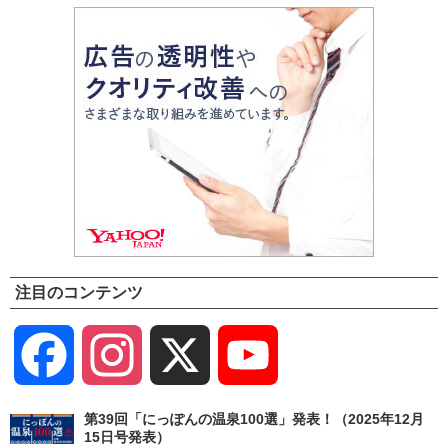
注目のコンテンツ
Facebook
Instagram
X
YouTube
Channel
第39回「にっぽんの温泉100選」発表！（2025年12月
15日号発表）