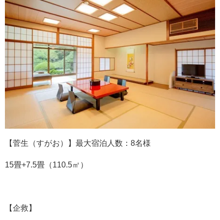
【菅生（すがお）】最大宿泊人数：8名様
15畳+7.5畳（110.5㎡）
【企救】