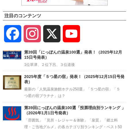
注目のコンテンツ
Facebook
Instagram
X
YouTube
Channel
第39回「にっぽんの温泉100選」発表！（2025年12月
15日号発表）
1位草津、２位下呂、３位道後
2025年度「５つ星の宿」発表！（2025年12月15日号発
表）
最新の「人気温泉旅館ホテル250選」「５つ星の宿」「５
つ星の宿プラチナ」は？
第39回にっぽんの温泉100選「投票理由別ランキング 」
（2026年1月1日号発表）
「雰囲気」「見所・レジャー＆体験」「泉質」「郷土料
理・ご当地グルメ」の各カテゴリ別ランキング・ベスト50