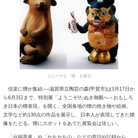
ユニークな「狸」を展示
信楽に狸が集結──滋賀県立陶芸の森(甲賀市)は3月17日か
ら6月3日まで、特別展「ようこそ!たぬき御殿へ～おもしろ
き日本の狸表現」を開く。全国各地の狸の焼き物や絵画、
文学など約130点の作品を展示し、日本人が表現してきた狸
像をたどる。狸にスポットをあてた展覧会は珍しい。
「分福茶釜」や「かちかち山」などの昔話や記録から、