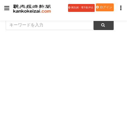
ログイン
購読(紙・電子版)申込