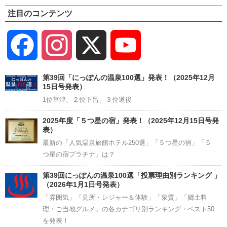
注目のコンテンツ
Facebook
Instagram
X
YouTube
Channel
第39回「にっぽんの温泉100選」発表！（2025年12月
15日号発表）
1位草津、２位下呂、３位道後
2025年度「５つ星の宿」発表！（2025年12月15日号発
表）
最新の「人気温泉旅館ホテル250選」「５つ星の宿」「５
つ星の宿プラチナ」は？
第39回にっぽんの温泉100選「投票理由別ランキング 」
（2026年1月1日号発表）
「雰囲気」「見所・レジャー＆体験」「泉質」「郷土料
理・ご当地グルメ」の各カテゴリ別ランキング・ベスト50
を発表！