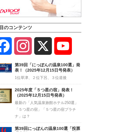
目のコンテンツ
Facebook
Instagram
X
YouTube
Channel
第39回「にっぽんの温泉100選」発
表！（2025年12月15日号発表）
1位草津、２位下呂、３位道後
2025年度「５つ星の宿」発表！
（2025年12月15日号発表）
最新の「人気温泉旅館ホテル250選」
「５つ星の宿」「５つ星の宿プラチ
ナ」は？
第39回にっぽんの温泉100選「投票