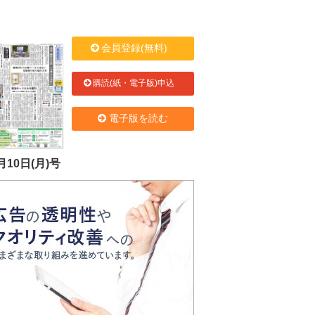
会員登録(無料)
購読(紙・電子版)申込
電子版を読む
月10日(月)号