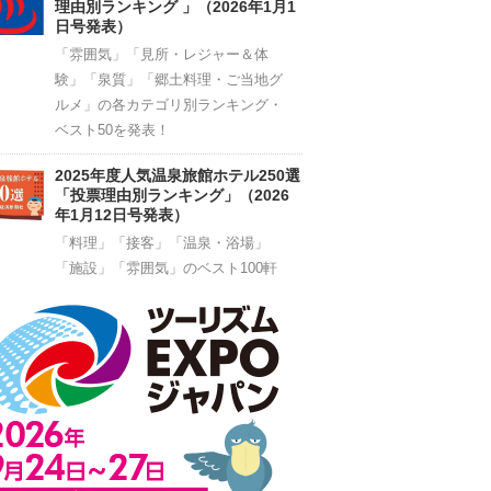
理由別ランキング 」（2026年1月1
日号発表）
「雰囲気」「見所・レジャー＆体
験」「泉質」「郷土料理・ご当地グ
ルメ」の各カテゴリ別ランキング・
ベスト50を発表！
2025年度人気温泉旅館ホテル250選
「投票理由別ランキング」（2026
年1月12日号発表）
「料理」「接客」「温泉・浴場」
「施設」「雰囲気」のベスト100軒