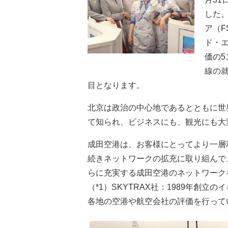
した
ア（F
ド・
価の
線の
目となります。
北京は政治の中心地であるとともに世
て知られ、ビジネスにも、観光にも大
成田空港は、お客様にとってより一層
続きネットワークの拡充に取り組んで
らに充実する成田空港のネットワーク
（*1）SKYTRAX社：1989年創
各地の空港や航空会社の評価を行って