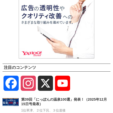
注目のコンテンツ
Facebook
Instagram
X
YouTube
Channel
第39回「にっぽんの温泉100選」発表！（2025年12月
15日号発表）
1位草津、２位下呂、３位道後