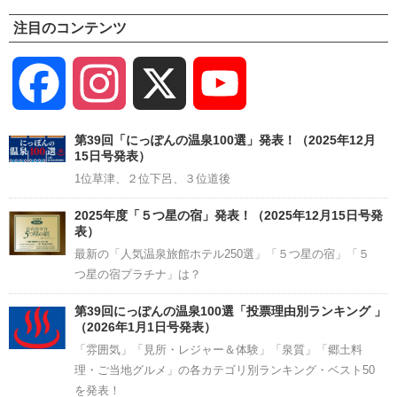
注目のコンテンツ
Facebook
Instagram
X
YouTube
Channel
第39回「にっぽんの温泉100選」発表！（2025年12月
15日号発表）
1位草津、２位下呂、３位道後
2025年度「５つ星の宿」発表！（2025年12月15日号発
表）
最新の「人気温泉旅館ホテル250選」「５つ星の宿」「５
つ星の宿プラチナ」は？
第39回にっぽんの温泉100選「投票理由別ランキング 」
（2026年1月1日号発表）
「雰囲気」「見所・レジャー＆体験」「泉質」「郷土料
理・ご当地グルメ」の各カテゴリ別ランキング・ベスト50
を発表！