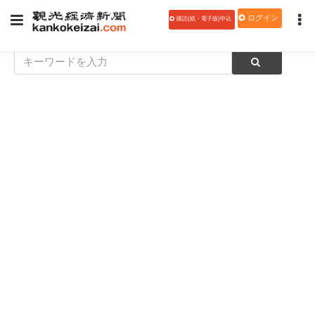
ログイン
購読(紙・電子版)申込