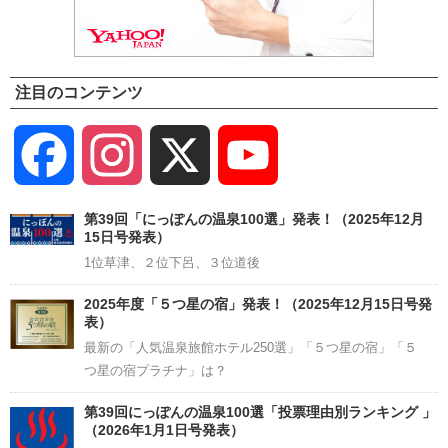
注目のコンテンツ
Facebook
Instagram
X
YouTube
Channel
第39回「にっぽんの温泉100選」発表！（2025年12月
15日号発表）
1位草津、２位下呂、３位道後
2025年度「５つ星の宿」発表！（2025年12月15日号発
表）
最新の「人気温泉旅館ホテル250選」「５つ星の宿」「５
つ星の宿プラチナ」は？
第39回にっぽんの温泉100選「投票理由別ランキング 」
（2026年1月1日号発表）