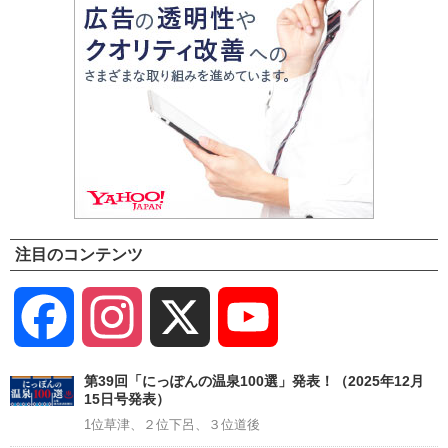
注目のコンテンツ
Facebook
Instagram
X
YouTube
Channel
第39回「にっぽんの温泉100選」発表！（2025年12月
15日号発表）
1位草津、２位下呂、３位道後