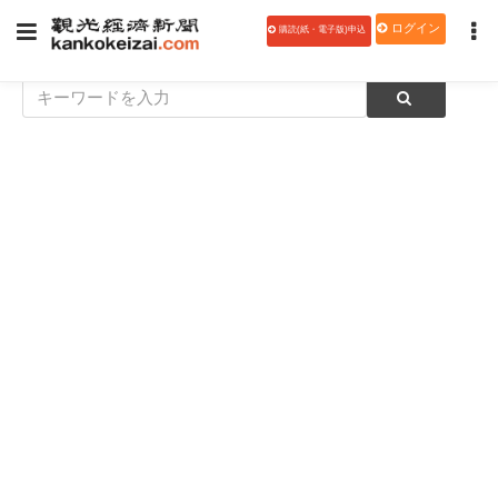
ログイン
購読(紙・電子版)申込