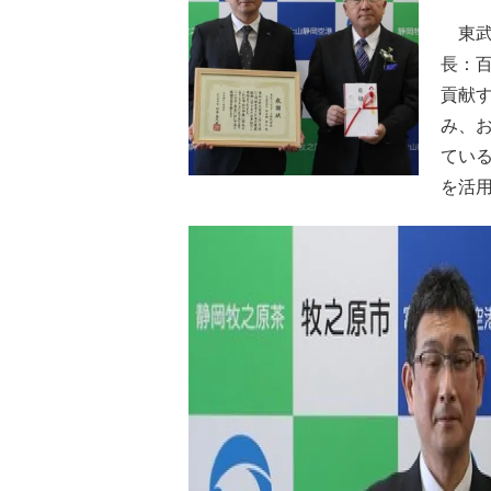
東武
長：
貢献
み、
てい
を活