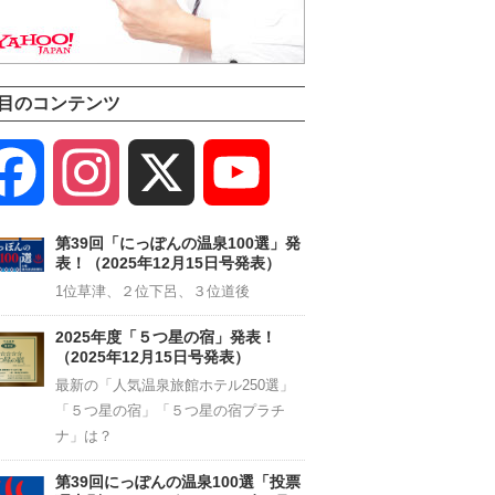
目のコンテンツ
Facebook
Instagram
X
YouTube
Channel
第39回「にっぽんの温泉100選」発
表！（2025年12月15日号発表）
1位草津、２位下呂、３位道後
2025年度「５つ星の宿」発表！
（2025年12月15日号発表）
最新の「人気温泉旅館ホテル250選」
「５つ星の宿」「５つ星の宿プラチ
ナ」は？
第39回にっぽんの温泉100選「投票