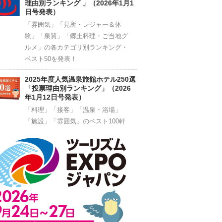
理由別ランキング 」（2026年1月1
日号発表）
「雰囲気」「見所・レジャー＆体
験」「泉質」「郷土料理・ご当地グ
ルメ」の各カテゴリ別ランキング・
ベスト50を発表！
2025年度人気温泉旅館ホテル250選
「投票理由別ランキング」（2026
年1月12日号発表）
「料理」「接客」「温泉・浴場」
「施設」「雰囲気」のベスト100軒