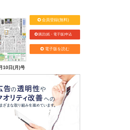
会員登録(無料)
購読(紙・電子版)申込
電子版を読む
月10日(月)号