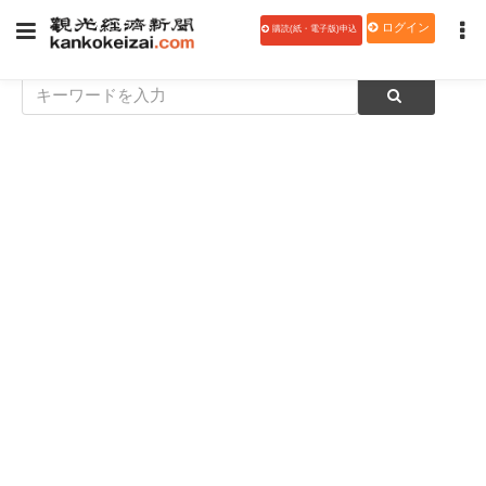
ログイン
購読(紙・電子版)申込