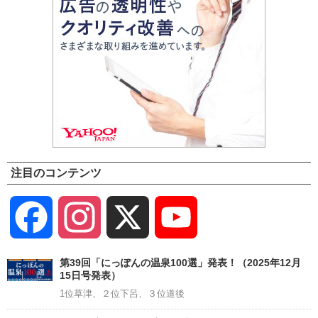
注目のコンテンツ
Facebook
Instagram
X
YouTube
Channel
第39回「にっぽんの温泉100選」発表！（2025年12月
15日号発表）
1位草津、２位下呂、３位道後