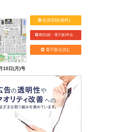
会員登録(無料)
購読(紙・電子版)申込
電子版を読む
月10日(月)号