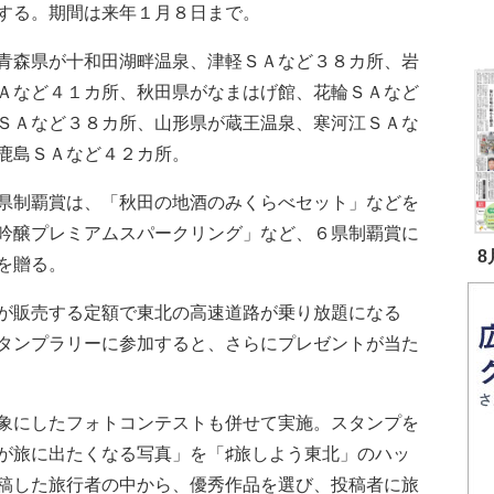
する。期間は来年１月８日まで。
青森県が十和田湖畔温泉、津軽ＳＡなど３８カ所、岩
Ａなど４１カ所、秋田県がなまはげ館、花輪ＳＡなど
ＳＡなど３８カ所、山形県が蔵王温泉、寒河江ＳＡな
鹿島ＳＡなど４２カ所。
県制覇賞は、「秋田の地酒のみくらべセット」などを
吟醸プレミアムスパークリング」など、６県制覇賞に
8
を贈る。
が販売する定額で東北の高速道路が乗り放題になる
タンプラリーに参加すると、さらにプレゼントが当た
象にしたフォトコンテストも併せて実施。スタンプを
が旅に出たくなる写真」を「♯旅しよう東北」のハッ
稿した旅行者の中から、優秀作品を選び、投稿者に旅