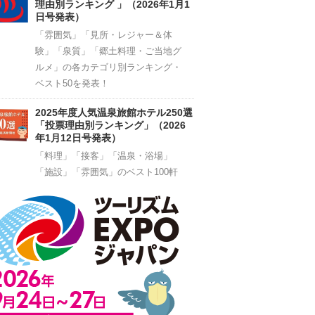
理由別ランキング 」（2026年1月1
日号発表）
「雰囲気」「見所・レジャー＆体
験」「泉質」「郷土料理・ご当地グ
ルメ」の各カテゴリ別ランキング・
ベスト50を発表！
2025年度人気温泉旅館ホテル250選
「投票理由別ランキング」（2026
年1月12日号発表）
「料理」「接客」「温泉・浴場」
「施設」「雰囲気」のベスト100軒