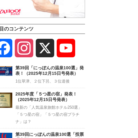
目のコンテンツ
Facebook
Instagram
X
YouTube
Channel
第39回「にっぽんの温泉100選」発
表！（2025年12月15日号発表）
1位草津、２位下呂、３位道後
2025年度「５つ星の宿」発表！
（2025年12月15日号発表）
最新の「人気温泉旅館ホテル250選」
「５つ星の宿」「５つ星の宿プラチ
ナ」は？
第39回にっぽんの温泉100選「投票