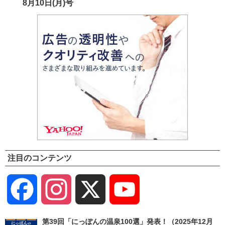
8月10日(月)号
注目のコンテンツ
Facebook
Instagram
X
YouTube
Channel
第39回「にっぽんの温泉100選」発表！（2025年12月