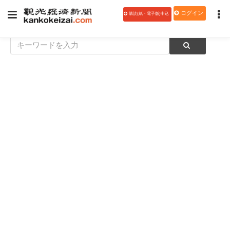
ログイン
購読(紙・電子版)申込