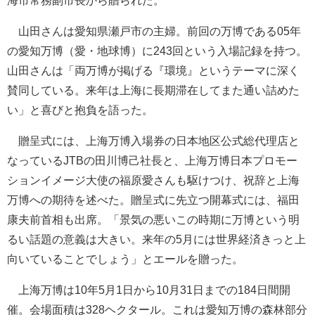
海市常務副市長から贈られた。
山田さんは愛知県瀬戸市の主婦。前回の万博である05年
の愛知万博（愛・地球博）に243回という入場記録を持つ。
山田さんは「両万博が掲げる『環境』というテーマに深く
賛同している。来年は上海に長期滞在してまた通い詰めた
い」と喜びと抱負を語った。
贈呈式には、上海万博入場券の日本地区公式総代理店と
なっているJTBの田川博己社長と、上海万博日本プロモー
ションイメージ大使の福原愛さんも駆けつけ、祝辞と上海
万博への期待を述べた。贈呈式に先立つ開幕式には、福田
康夫前首相も出席。「景気の悪いこの時期に万博という明
るい話題の意義は大きい。来年の5月には世界経済きっと上
向いていることでしょう」とエールを贈った。
上海万博は10年5月1日から10月31日までの184日間開
催。会場面積は328ヘクタール。これは愛知万博の森林部分