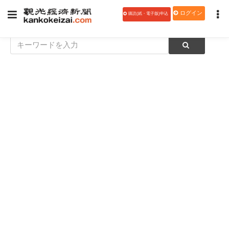
ログイン
購読(紙・電子版)申込