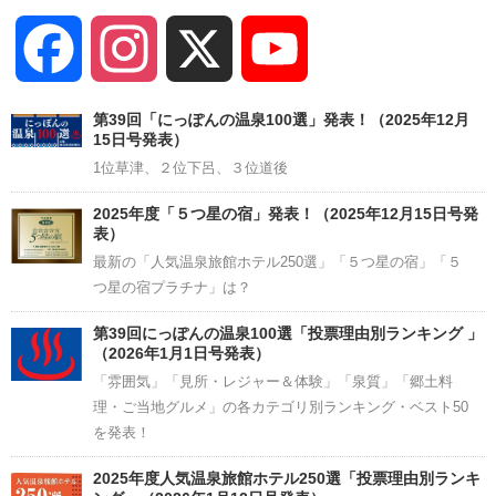
Facebook
Instagram
X
YouTube
Channel
第39回「にっぽんの温泉100選」発表！（2025年12月
15日号発表）
1位草津、２位下呂、３位道後
2025年度「５つ星の宿」発表！（2025年12月15日号発
表）
最新の「人気温泉旅館ホテル250選」「５つ星の宿」「５
つ星の宿プラチナ」は？
第39回にっぽんの温泉100選「投票理由別ランキング 」
（2026年1月1日号発表）
「雰囲気」「見所・レジャー＆体験」「泉質」「郷土料
理・ご当地グルメ」の各カテゴリ別ランキング・ベスト50
を発表！
2025年度人気温泉旅館ホテル250選「投票理由別ランキ