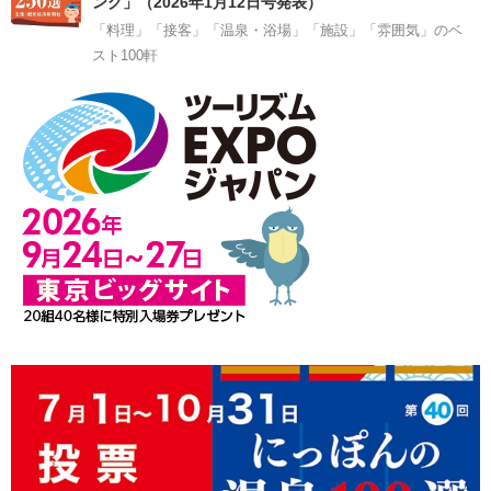
ング」（2026年1月12日号発表）
「料理」「接客」「温泉・浴場」「施設」「雰囲気」のベ
スト100軒