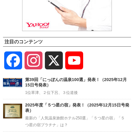
注目のコンテンツ
Facebook
Instagram
X
YouTube
Channel
第39回「にっぽんの温泉100選」発表！（2025年12月
15日号発表）
1位草津、２位下呂、３位道後
2025年度「５つ星の宿」発表！（2025年12月15日号発
表）
最新の「人気温泉旅館ホテル250選」「５つ星の宿」「５
つ星の宿プラチナ」は？