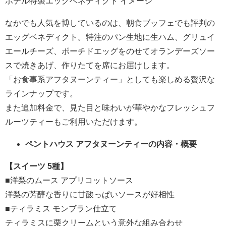
ホテル特製エッグベネディクト イメージ
なかでも人気を博しているのは、朝食ブッフェでも評判の
エッグベネディクト。特注のパン生地に生ハム、グリュイ
エールチーズ、ポーチドエッグをのせてオランデーズソー
スで焼きあげ、作りたてを席にお届けします。
「お食事系アフタヌーンティー」としても楽しめる贅沢な
ラインナップです。
また追加料金で、見た目と味わいが華やかなフレッシュフ
ルーツティーもご利用いただけます。
ペントハウス アフタヌーンティーの内容・概要
【スイーツ 5種】
■洋梨のムース アプリコットソース
洋梨の芳醇な香りに甘酸っぱいソースが好相性
■ティラミス モンブラン仕立て
ティラミスに栗クリームという意外な組み合わせ