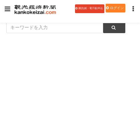
ログイン
購読(紙・電子版)申込