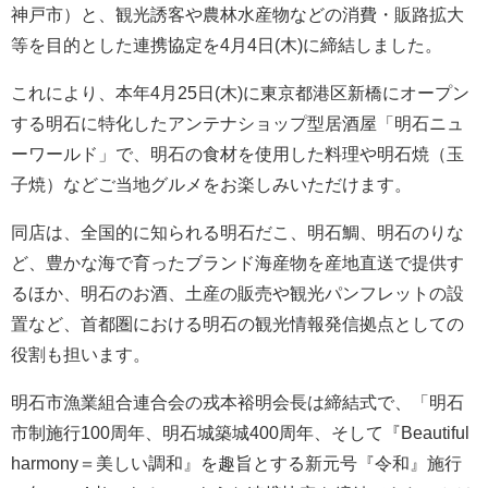
神戸市）と、観光誘客や農林水産物などの消費・販路拡大
等を目的とした連携協定を4月4日(木)に締結しました。
これにより、本年4月25日(木)に東京都港区新橋にオープン
する明石に特化したアンテナショップ型居酒屋「明石ニュ
ーワールド」で、明石の食材を使用した料理や明石焼（玉
子焼）などご当地グルメをお楽しみいただけます。
同店は、全国的に知られる明石だこ、明石鯛、明石のりな
ど、豊かな海で育ったブランド海産物を産地直送で提供す
るほか、明石のお酒、土産の販売や観光パンフレットの設
置など、首都圏における明石の観光情報発信拠点としての
役割も担います。
明石市漁業組合連合会の戎本裕明会長は締結式で、「明石
市制施行100周年、明石城築城400周年、そして『Beautiful
harmony＝美しい調和』を趣旨とする新元号『令和』施行