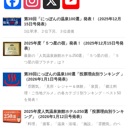
Facebook
Instagram
X
YouTube
Channel
第39回「にっぽんの温泉100選」発表！（2025年12月
15日号発表）
1位草津、２位下呂、３位道後
2025年度「５つ星の宿」発表！（2025年12月15日号発
表）
最新の「人気温泉旅館ホテル250選」「５つ星の宿」「５
つ星の宿プラチナ」は？
第39回にっぽんの温泉100選「投票理由別ランキング 」
（2026年1月1日号発表）
「雰囲気」「見所・レジャー＆体験」「泉質」「郷土料
理・ご当地グルメ」の各カテゴリ別ランキング・ベスト50
を発表！
2025年度人気温泉旅館ホテル250選「投票理由別ランキ
ング」（2026年1月12日号発表）
「料理」「接客」「温泉・浴場」「施設」「雰囲気」のベ