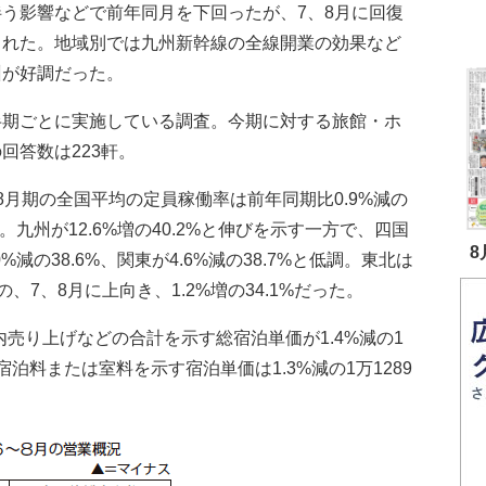
伴う影響などで前年同月を下回ったが、7、8月に回復
られた。地域別では九州新幹線の全線開業の効果など
州が好調だった。
期ごとに実施している調査。今期に対する旅館・ホ
回答数は223軒。
月期の全国平均の定員稼働率は前年同期比0.9%減の
7%。九州が12.6%増の40.2%と伸びを示す一方で、四国
8
.0%減の38.6%、関東が4.6%減の38.7%と低調。東北は
7、8月に上向き、1.2%増の34.1%だった。
売り上げなどの合計を示す総宿泊単価が1.4%減の1
宿泊料または室料を示す宿泊単価は1.3%減の1万1289