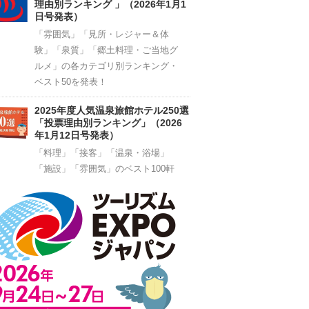
理由別ランキング 」（2026年1月1
日号発表）
「雰囲気」「見所・レジャー＆体
験」「泉質」「郷土料理・ご当地グ
ルメ」の各カテゴリ別ランキング・
ベスト50を発表！
2025年度人気温泉旅館ホテル250選
「投票理由別ランキング」（2026
年1月12日号発表）
「料理」「接客」「温泉・浴場」
「施設」「雰囲気」のベスト100軒