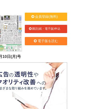
会員登録(無料)
購読(紙・電子版)申込
電子版を読む
月10日(月)号