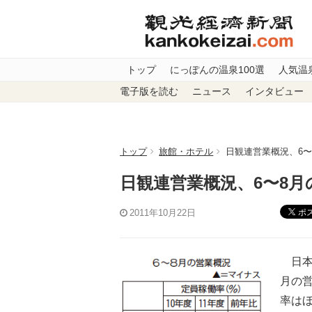
トップ
にっぽんの温泉100選
人気温
電子版を読む
ニュース
インタビュー
トップ
旅館・ホテル
日観連営業概況、6
日観連営業概況、6〜8
ポ
2011年10月22日
日本
月の
率は