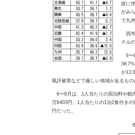
故に
がみ
で九
四半
テルの
6〜8
38.
が12
風評被害などで厳しい地域があるものの、
6〜8月は、1人当たりの宿泊料や館内
万6403円、1人当たりの1泊2食付きの
円だった。