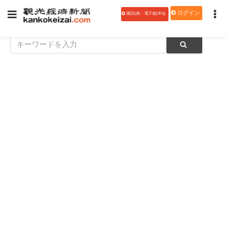
ログイン
購読(紙・電子版)申込