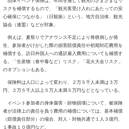
団体イベント保険は、年間を通して観光のさまざまなリ
スクを補償するもので、「観光客受け入れにあたっての安
心確保につながる」（日観振）という。地方自治体、観光
協会（連盟）などが対象。
例えば、夏祭りでアナウンス不足により将棋倒しが発
生、参加者がけがした際の損害賠償責任や初期対応費用を
補償する。訪日外国人への通訳雇入費用についても補償す
る。「生産物（食中毒など）リスク」「花火大会リスク」
のオプションもある。
保険料は人口によって変わり、２万５千人未満は３万
円、２万５千人以上５万人未満５万円などとなっている。
イベント参加者の身体傷害・財物損壊について、被保険
者が法律上の責任を負う費用の補償については、基本補償
（賠償責任部分）の場合、対人・対物共通で１人３億円、
１事故１０億円など。