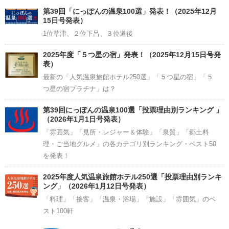
Channel
第39回「にっぽんの温泉100選」発表！（2025年12月
15日号発表）
1位草津、２位下呂、３位道後
2025年度「５つ星の宿」発表！（2025年12月15日号発
表）
最新の「人気温泉旅館ホテル250選」「５つ星の宿」「５
つ星の宿プラチナ」は？
第39回にっぽんの温泉100選「投票理由別ランキング 」
（2026年1月1日号発表）
「雰囲気」「見所・レジャー＆体験」「泉質」「郷土料
理・ご当地グルメ」の各カテゴリ別ランキング・ベスト50
を発表！
2025年度人気温泉旅館ホテル250選「投票理由別ランキ
ング」（2026年1月12日号発表）
「料理」「接客」「温泉・浴場」「施設」「雰囲気」のベ
スト100軒