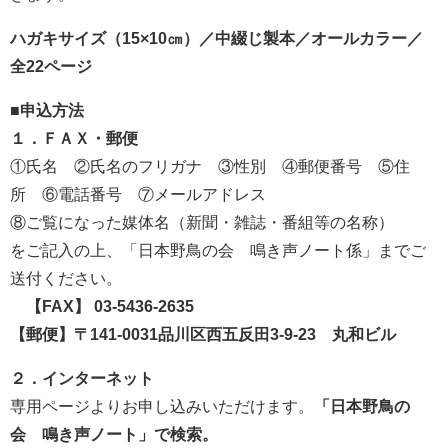
ハガキサイズ（15×10㎝）／中綴じ製本／オールカラー／
全22ページ
■申込方法
１．ＦＡＸ・郵便
①氏名 ②氏名のフリガナ ③性別 ④郵便番号 ⑤住
所 ⑥電話番号 ⑦メールアドレス
⑧ご覧になった媒体名（新聞・雑誌・番組等の名称）
をご記入の上、「日本野鳥の会 鳴き声ノート係」までご
送付ください。
【FAX】 03-5436-2635
【郵便】〒141-0031品川区西五反田3-9-23 丸和ビル
２．インターネット
専用ページよりお申し込みいただけます。
「日本野鳥の
会 鳴き声ノート」で検索。