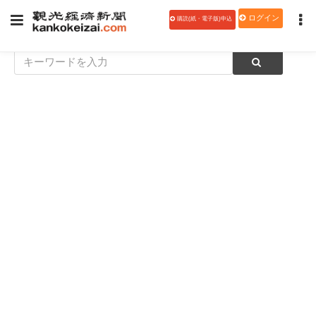
ログイン
購読(紙・電子版)申込