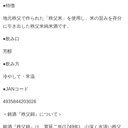
●特徴
地元秩父で作られた「秩父米」を使用し、米の旨みを存分
に引き出した秩父米純米酒です。
●飲み口
芳醇
●飲み方
冷やして・常温
●JANコード
4935844203026
＜銘酒『秩父錦』について＞
銘酒『秩父錦』は、寛延二年(1749年)、山深く水清い秩父