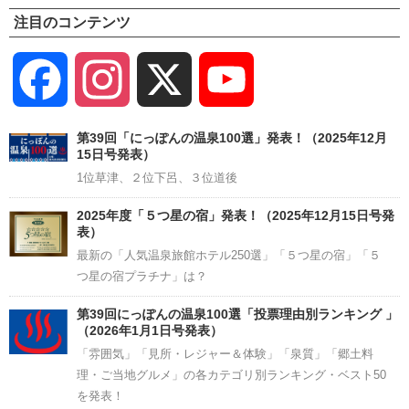
注目のコンテンツ
Facebook
Instagram
X
YouTube
Channel
第39回「にっぽんの温泉100選」発表！（2025年12月
15日号発表）
1位草津、２位下呂、３位道後
2025年度「５つ星の宿」発表！（2025年12月15日号発
表）
最新の「人気温泉旅館ホテル250選」「５つ星の宿」「５
つ星の宿プラチナ」は？
第39回にっぽんの温泉100選「投票理由別ランキング 」
（2026年1月1日号発表）
「雰囲気」「見所・レジャー＆体験」「泉質」「郷土料
理・ご当地グルメ」の各カテゴリ別ランキング・ベスト50
を発表！