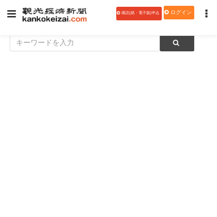
ログイン
購読(紙・電子版)申込