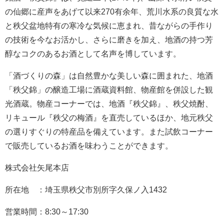
の仙郷に産声をあげて以来270有余年、荒川水系の良質な水
と秩父盆地特有の寒冷な気候に恵まれ、昔ながらの手作り
の技術を今なお活かし、さらに磨きを加え、地酒の持つ芳
醇なコクのあるお酒として名声を博しています。
「酒づくりの森」は自然豊かな美しい森に囲まれた、地酒
「秩父錦」の醸造工場に酒蔵資料館、物産館を併設した観
光酒蔵。物産コーナーでは、地酒『秩父錦』、秩父焼酎、
リキュール『秩父の梅酒』を直売しているほか、地元秩父
の選りすぐりの特産品を備えています。また試飲コーナー
で販売しているお酒を味わうことができます。
株式会社矢尾本店
所在地 ：埼玉県秩父市別所字久保ノ入1432
営業時間：8:30～17:30