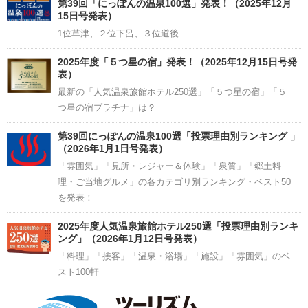
Channel
第39回「にっぽんの温泉100選」発表！（2025年12月
15日号発表）
1位草津、２位下呂、３位道後
2025年度「５つ星の宿」発表！（2025年12月15日号発
表）
最新の「人気温泉旅館ホテル250選」「５つ星の宿」「５
つ星の宿プラチナ」は？
第39回にっぽんの温泉100選「投票理由別ランキング 」
（2026年1月1日号発表）
「雰囲気」「見所・レジャー＆体験」「泉質」「郷土料
理・ご当地グルメ」の各カテゴリ別ランキング・ベスト50
を発表！
2025年度人気温泉旅館ホテル250選「投票理由別ランキ
ング」（2026年1月12日号発表）
「料理」「接客」「温泉・浴場」「施設」「雰囲気」のベ
スト100軒