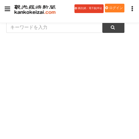
ログイン
購読(紙・電子版)申込