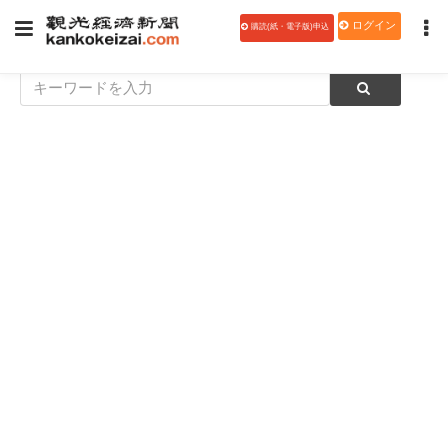
ログイン
購読(紙・電子版)申込