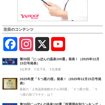
注目のコンテンツ
Facebook
Instagram
X
YouTube
Channel
第39回「にっぽんの温泉100選」発表！（2025年12月
15日号発表）
1位草津、２位下呂、３位道後
2025年度「５つ星の宿」発表！（2025年12月15日号発
表）
最新の「人気温泉旅館ホテル250選」「５つ星の宿」「５
つ星の宿プラチナ」は？
第39回にっぽんの温泉100選「投票理由別ランキング 」