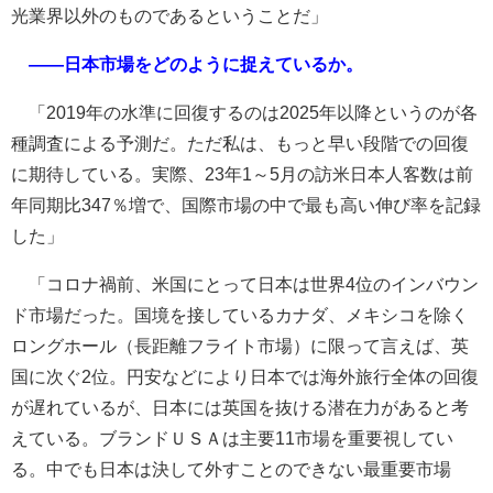
光業界以外のものであるということだ」
――日本市場をどのように捉えているか。
「2019年の水準に回復するのは2025年以降というのが各
種調査による予測だ。ただ私は、もっと早い段階での回復
に期待している。実際、23年1～5月の訪米日本人客数は前
年同期比347％増で、国際市場の中で最も高い伸び率を記録
した」
「コロナ禍前、米国にとって日本は世界4位のインバウン
ド市場だった。国境を接しているカナダ、メキシコを除く
ロングホール（長距離フライト市場）に限って言えば、英
国に次ぐ2位。円安などにより日本では海外旅行全体の回復
が遅れているが、日本には英国を抜ける潜在力があると考
えている。ブランドＵＳＡは主要11市場を重要視してい
る。中でも日本は決して外すことのできない最重要市場