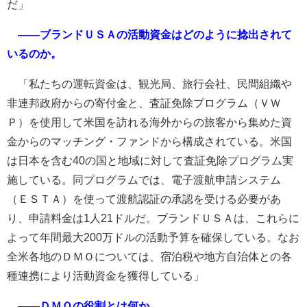
だ」
――ブランドＵＳＡの活動資金はどのように捻出されて
いるのか。
「私たちの運転資金は、観光局、旅行会社、民間組織や
非連邦政府からの寄付金と、査証免除プログラム（ＶＷ
Ｐ）を使用して米国を訪れる海外からの旅客から集めた資
金からのマッチング・ファンドから構成されている。米国
は日本を含む40の国と地域に対して査証免除プログラム実
施している。同プログラムでは、電子渡航申請システム
（ＥＳＴＡ）を使って渡航認証の承認を受ける必要があ
り、申請料金は1人21ドルだ。ブランドＵＳＡは、これらに
よって年間最大200万ドルの活動予算を確保している。なお
全米各地のＤＭＯについては、宿泊税や地方自治体との各
種連携により活動資金を獲得している」
――ＤＭＯの役割とは何か。