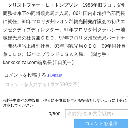
クリストファー・Ｌ・トンプソン
1983年旧フロリダ州
商務省傘下の同州観光局に入局。86年国内市場担当部門長
に就任。88年フロリダ州レオン郡観光開発評議会の初代エ
グゼクティブディレクター、91年フロリダ州タラハシー地
域観光局の社長兼ＣＥＯ。97年フロリダ州観光局パートナ
ー開発担当上級副社長。03年同観光局ＣＥＯ、09年同社長
兼ＣＥＯ。12年にブランドＵＳＡ入局。【聞き手・
kankokeizai.com編集長 江口英一】