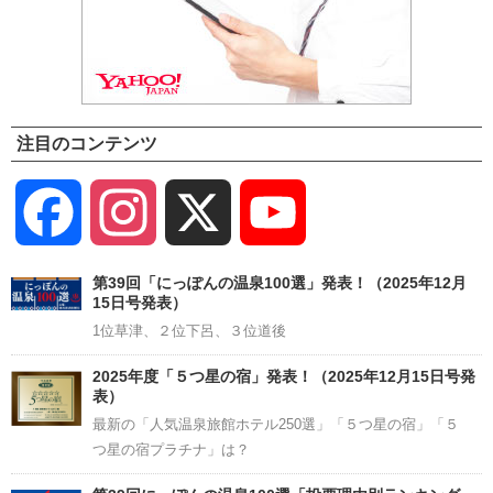
注目のコンテンツ
Facebook
Instagram
X
YouTube
Channel
第39回「にっぽんの温泉100選」発表！（2025年12月
15日号発表）
1位草津、２位下呂、３位道後
2025年度「５つ星の宿」発表！（2025年12月15日号発
表）
最新の「人気温泉旅館ホテル250選」「５つ星の宿」「５
つ星の宿プラチナ」は？