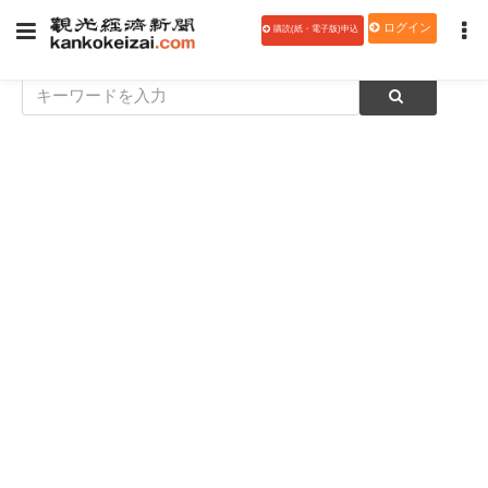
ログイン
購読(紙・電子版)申込