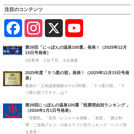
注目のコンテンツ
Facebook
Instagram
X
YouTube
Channel
第39回「にっぽんの温泉100選」発表！（2025年12月
15日号発表）
1位草津、２位下呂、３位道後
2025年度「５つ星の宿」発表！（2025年12月15日号発
表）
最新の「人気温泉旅館ホテル250選」「５つ星の宿」「５
つ星の宿プラチナ」は？
第39回にっぽんの温泉100選「投票理由別ランキング 」
（2026年1月1日号発表）
「雰囲気」「見所・レジャー＆体験」「泉質」「郷土料
理・ご当地グルメ」の各カテゴリ別ランキング・ベスト50
を発表！