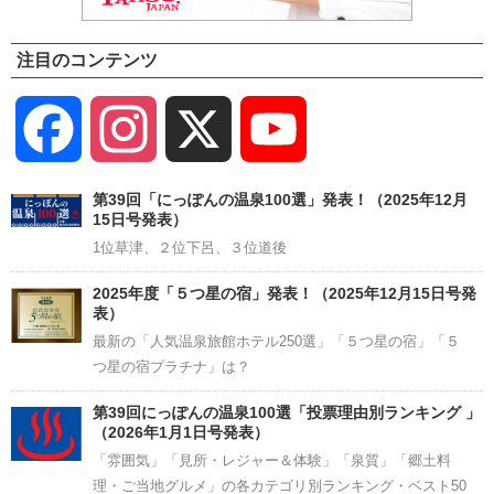
注目のコンテンツ
Facebook
Instagram
X
YouTube
Channel
第39回「にっぽんの温泉100選」発表！（2025年12月
15日号発表）
1位草津、２位下呂、３位道後
2025年度「５つ星の宿」発表！（2025年12月15日号発
表）
最新の「人気温泉旅館ホテル250選」「５つ星の宿」「５
つ星の宿プラチナ」は？
第39回にっぽんの温泉100選「投票理由別ランキング 」
（2026年1月1日号発表）
「雰囲気」「見所・レジャー＆体験」「泉質」「郷土料
理・ご当地グルメ」の各カテゴリ別ランキング・ベスト50