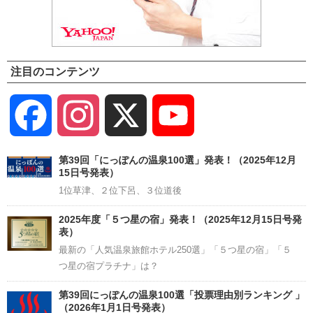
注目のコンテンツ
Facebook
Instagram
X
YouTube
Channel
第39回「にっぽんの温泉100選」発表！（2025年12月
15日号発表）
1位草津、２位下呂、３位道後
2025年度「５つ星の宿」発表！（2025年12月15日号発
表）
最新の「人気温泉旅館ホテル250選」「５つ星の宿」「５
つ星の宿プラチナ」は？
第39回にっぽんの温泉100選「投票理由別ランキング 」
（2026年1月1日号発表）