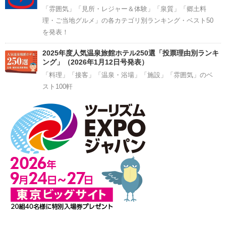
「雰囲気」「見所・レジャー＆体験」「泉質」「郷土料
理・ご当地グルメ」の各カテゴリ別ランキング・ベスト50
を発表！
2025年度人気温泉旅館ホテル250選「投票理由別ランキ
ング」（2026年1月12日号発表）
「料理」「接客」「温泉・浴場」「施設」「雰囲気」のベ
スト100軒