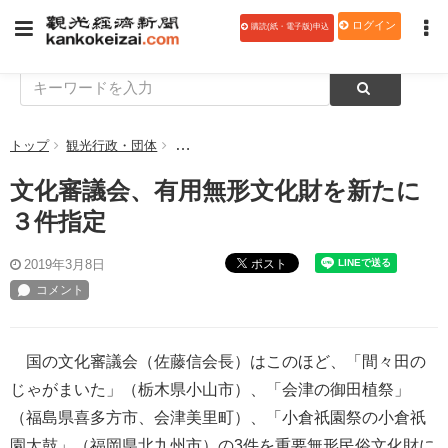
ログイン
購読(紙・電子版)申込
トップ
観光行政・団体
文化審議会、有用無形文化財を新たに３件指定
文化審議会、有用無形文化財を新たに
３件指定
ポスト
2019年3月8日
国の文化審議会（佐藤信会長）はこのほど、「間々田の
じゃがまいた」（栃木県小山市）、「会津の御田植祭」
（福島県喜多方市、会津美里町）、「小倉祇園祭の小倉祇
園太鼓」（福岡県北九州市）の3件を重要無形民俗文化財に