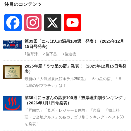
注目のコンテンツ
Facebook
Instagram
X
YouTube
Channel
第39回「にっぽんの温泉100選」発表！（2025年12月
15日号発表）
1位草津、２位下呂、３位道後
2025年度「５つ星の宿」発表！（2025年12月15日号発
表）
最新の「人気温泉旅館ホテル250選」「５つ星の宿」「５
つ星の宿プラチナ」は？
第39回にっぽんの温泉100選「投票理由別ランキング 」
（2026年1月1日号発表）
「雰囲気」「見所・レジャー＆体験」「泉質」「郷土料
理・ご当地グルメ」の各カテゴリ別ランキング・ベスト50
を発表！