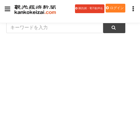
ログイン
購読(紙・電子版)申込