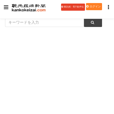
ログイン
購読(紙・電子版)申込