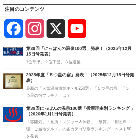
注目のコンテンツ
Facebook
Instagram
X
YouTube
Channel
第39回「にっぽんの温泉100選」発表！（2025年12月
15日号発表）
1位草津、２位下呂、３位道後
2025年度「５つ星の宿」発表！（2025年12月15日号発
表）
最新の「人気温泉旅館ホテル250選」「５つ星の宿」「５
つ星の宿プラチナ」は？
第39回にっぽんの温泉100選「投票理由別ランキング 」
（2026年1月1日号発表）
「雰囲気」「見所・レジャー＆体験」「泉質」「郷土料
理・ご当地グルメ」の各カテゴリ別ランキング・ベスト50
を発表！