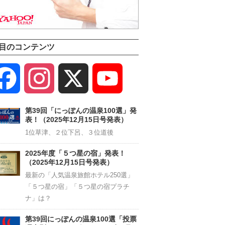
目のコンテンツ
Facebook
Instagram
X
YouTube
Channel
第39回「にっぽんの温泉100選」発
表！（2025年12月15日号発表）
1位草津、２位下呂、３位道後
2025年度「５つ星の宿」発表！
（2025年12月15日号発表）
最新の「人気温泉旅館ホテル250選」
「５つ星の宿」「５つ星の宿プラチ
ナ」は？
第39回にっぽんの温泉100選「投票