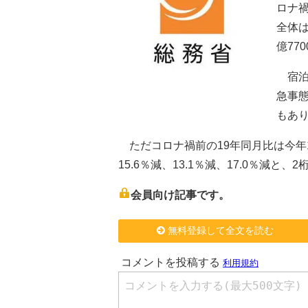
ロナ禍
全体は
億77
宿泊
急事
もあ
ただコロナ禍前の19年同月比は今年1月か
15.6％減、13.1％減、17.0％減と
会員向け記事です。
無料登録して全文を読む