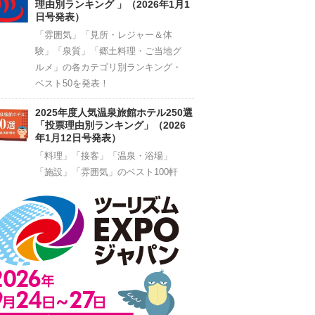
理由別ランキング 」（2026年1月1
日号発表）
「雰囲気」「見所・レジャー＆体
験」「泉質」「郷土料理・ご当地グ
ルメ」の各カテゴリ別ランキング・
ベスト50を発表！
2025年度人気温泉旅館ホテル250選
「投票理由別ランキング」（2026
年1月12日号発表）
「料理」「接客」「温泉・浴場」
「施設」「雰囲気」のベスト100軒