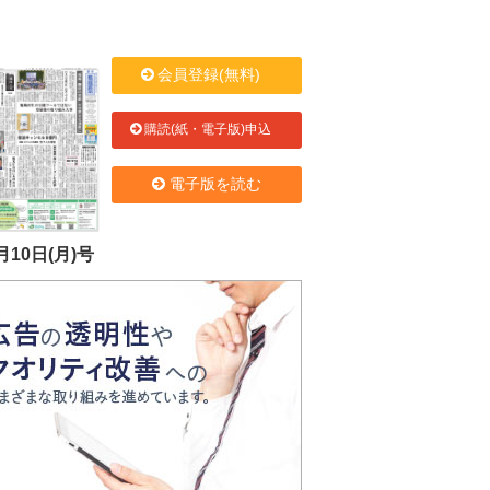
会員登録(無料)
購読(紙・電子版)申込
電子版を読む
月10日(月)号