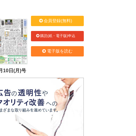
会員登録(無料)
購読(紙・電子版)申込
電子版を読む
月10日(月)号