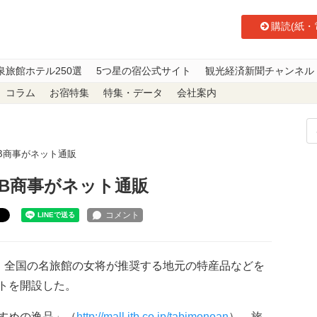
購読(紙・
泉旅館ホテル250選
5つ星の宿公式サイト
観光経済新聞チャンネル
コラム
お宿特集
特集・データ
会社案内
B商事がネット通販
TB商事がネット通販
ト
に、全国の名旅館の女将が推奨する地元の特産品などを
トを開設した。
すめの逸品」（
http://mall.jtb.co.jp/tabimonoan
）。旅