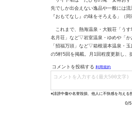
先でしか出会えない逸品や一般には流
『おもてなし』の味をそろえる」（同
これまで、熱海温泉・大観荘「うす
名月荘」など▽岩室温泉・ゆめや「か
「招福万頭」など▽箱根湯本温泉・玉
の5軒5回を掲載。月1回程度更新し、