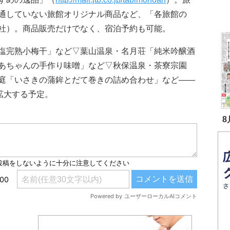
通していない旅館オリジナル商品など、「各旅館の
社）。商品販売だけでなく、宿泊予約も可能。
塩完熟小梅干」など▽葉山温泉・名月荘「純米吟醸酒
あちゃんの手作り味噌」など▽秋保温泉・茶寮宗園
庭「いさきの蒲鉾とだて巻きの詰め合わせ」など――
拡大する予定。
8