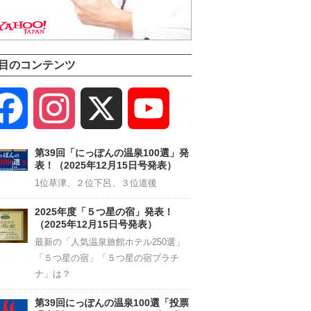
目のコンテンツ
Facebook
Instagram
X
YouTube
Channel
第39回「にっぽんの温泉100選」発
表！（2025年12月15日号発表）
1位草津、２位下呂、３位道後
2025年度「５つ星の宿」発表！
（2025年12月15日号発表）
最新の「人気温泉旅館ホテル250選」
「５つ星の宿」「５つ星の宿プラチ
ナ」は？
第39回にっぽんの温泉100選「投票