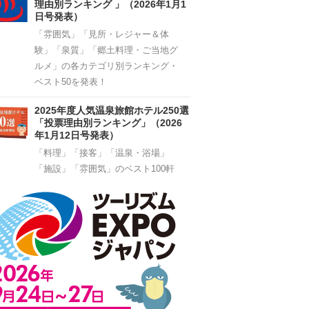
理由別ランキング 」（2026年1月1
日号発表）
「雰囲気」「見所・レジャー＆体
験」「泉質」「郷土料理・ご当地グ
ルメ」の各カテゴリ別ランキング・
ベスト50を発表！
2025年度人気温泉旅館ホテル250選
「投票理由別ランキング」（2026
年1月12日号発表）
「料理」「接客」「温泉・浴場」
「施設」「雰囲気」のベスト100軒