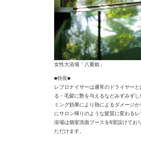
女性大浴場「八重姫」
■特長■
レプロナイザーは通常のドライヤーと
る・毛髪に艶を与えるなどみずみずし
ミング効果により熱によるダメージか
にサロン帰りのような髪質に変わるレ
浴場は個室洗面ブースを6室設けてお
ただけます。