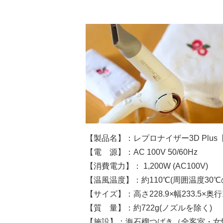
【製品名】：レプロナイザー3D Plus【
【電 源】：AC 100V 50/60Hz
【消費電力】： 1,200W (AC100V)
【温風温度】：約110℃(周囲温度30℃
【サイズ】：高さ228.9×幅233.5×奥行
【質 量】：約722g(ノズルを除く)
【施設】：海石榴つばき（全客室・女