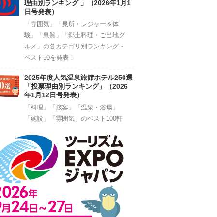
理由別ランキング 」（2026年1月1
日号発表）
「雰囲気」「見所・レジャー＆体
験」「泉質」「郷土料理・ご当地グ
ルメ」の各カテゴリ別ランキング・
ベスト50を発表！
2025年度人気温泉旅館ホテル250選
「投票理由別ランキング」（2026
年1月12日号発表）
「料理」「接客」「温泉・浴場」
「施設」「雰囲気」のベスト100軒