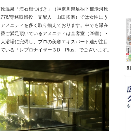
河原温泉「海石榴つばき」（神奈川県足柄下郡湯河原
776/専務取締役 支配人 山田拓磨）では女性にう
いアメニティを多く取り揃えております。中でも滞在
一番ご満足頂いているアメニティは全客室（29室）・
用大浴場に完備し、プロの美容エキスパート達が注目
ている「レプロナイザー３D Plus」でございます。
8