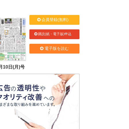
会員登録(無料)
購読(紙・電子版)申込
電子版を読む
月10日(月)号