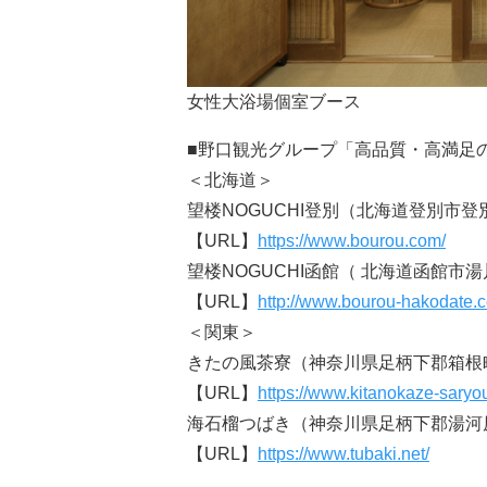
女性大浴場個室ブース
■野口観光グループ「高品質・高満足
＜北海道＞
望楼NOGUCHI登別（北海道登別市登
【URL】
https://www.bourou.com/
望楼NOGUCHI函館（ 北海道函館市
【URL】
http://www.bourou-hakodate.
＜関東＞
きたの風茶寮（神奈川県足柄下郡箱根町仙
【URL】
https://www.kitanokaze-saryo
海石榴つばき（神奈川県足柄下郡湯河原
【URL】
https://www.tubaki.net/