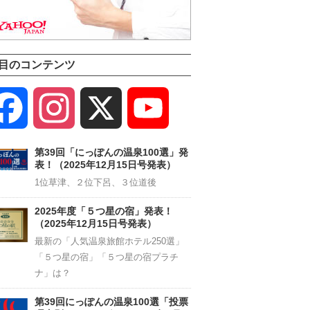
目のコンテンツ
Facebook
Instagram
X
YouTube
Channel
第39回「にっぽんの温泉100選」発
表！（2025年12月15日号発表）
1位草津、２位下呂、３位道後
2025年度「５つ星の宿」発表！
（2025年12月15日号発表）
最新の「人気温泉旅館ホテル250選」
「５つ星の宿」「５つ星の宿プラチ
ナ」は？
第39回にっぽんの温泉100選「投票