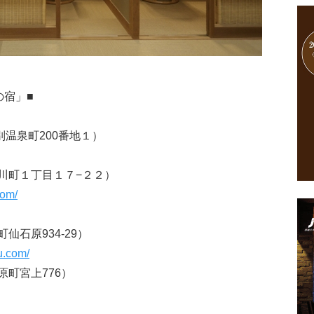
の宿」■
別温泉町200番地１）
湯川町１丁目１７−２２）
com/
石原934-29）
u.com/
町宮上776）