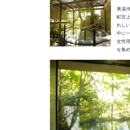
奥湯
町宮上
れし
中に
女性
を集め