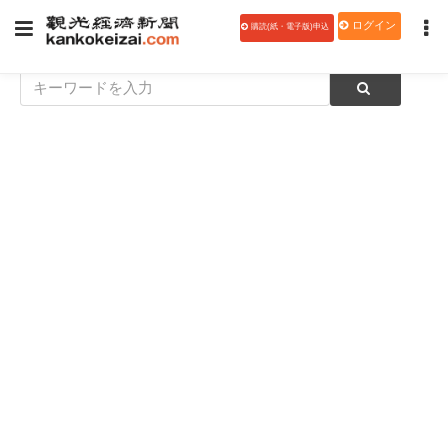
ログイン
購読(紙・電子版)申込