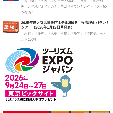
「雰囲気」「見所・レジャー＆体験」「泉質」「郷土料
理・ご当地グルメ」の各カテゴリ別ランキング・ベスト50
を発表！
2025年度人気温泉旅館ホテル250選「投票理由別ランキ
ング」（2026年1月12日号発表）
「料理」「接客」「温泉・浴場」「施設」「雰囲気」のベ
スト100軒