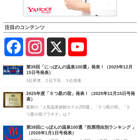
注目のコンテンツ
Facebook
Instagram
X
YouTube
Channel
第39回「にっぽんの温泉100選」発表！（2025年12月
15日号発表）
1位草津、２位下呂、３位道後
2025年度「５つ星の宿」発表！（2025年12月15日号発
表）
最新の「人気温泉旅館ホテル250選」「５つ星の宿」「５
つ星の宿プラチナ」は？
第39回にっぽんの温泉100選「投票理由別ランキング 」
（2026年1月1日号発表）