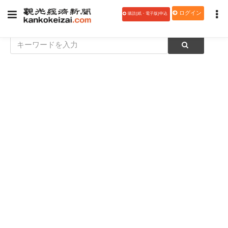
ログイン
購読(紙・電子版)申込