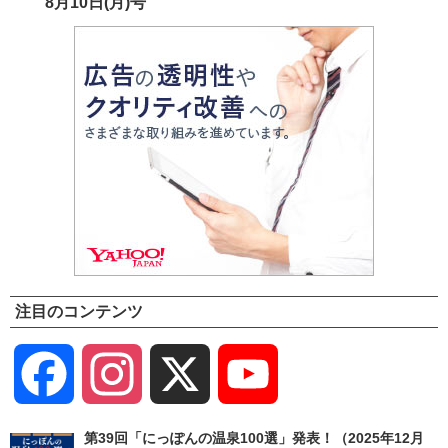
8月10日(月)号
注目のコンテンツ
Facebook
Instagram
X
YouTube
Channel
第39回「にっぽんの温泉100選」発表！（2025年12月