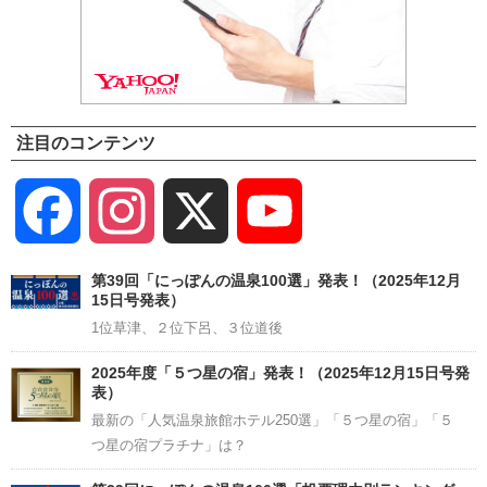
注目のコンテンツ
Facebook
Instagram
X
YouTube
Channel
第39回「にっぽんの温泉100選」発表！（2025年12月
15日号発表）
1位草津、２位下呂、３位道後
2025年度「５つ星の宿」発表！（2025年12月15日号発
表）
最新の「人気温泉旅館ホテル250選」「５つ星の宿」「５
つ星の宿プラチナ」は？