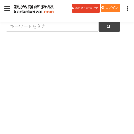
ログイン
購読(紙・電子版)申込