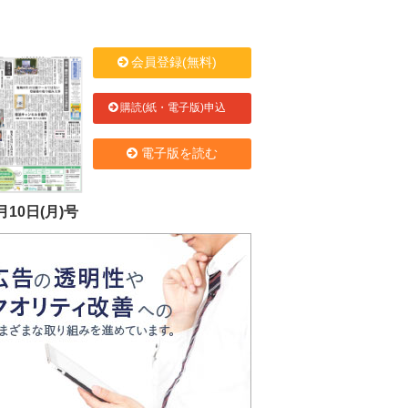
会員登録(無料)
購読(紙・電子版)申込
電子版を読む
月10日(月)号