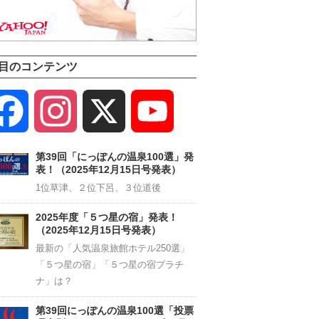
目のコンテンツ
Facebook
Instagram
X
YouTube
Channel
第39回「にっぽんの温泉100選」発
表！（2025年12月15日号発表）
1位草津、２位下呂、３位道後
2025年度「５つ星の宿」発表！
（2025年12月15日号発表）
最新の「人気温泉旅館ホテル250選」
「５つ星の宿」「５つ星の宿プラチ
ナ」は？
第39回にっぽんの温泉100選「投票