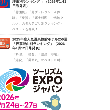
理由別ランキング 」（2026年1月1
日号発表）
「雰囲気」「見所・レジャー＆体
験」「泉質」「郷土料理・ご当地グ
ルメ」の各カテゴリ別ランキング・
ベスト50を発表！
2025年度人気温泉旅館ホテル250選
「投票理由別ランキング」（2026
年1月12日号発表）
「料理」「接客」「温泉・浴場」
「施設」「雰囲気」のベスト100軒