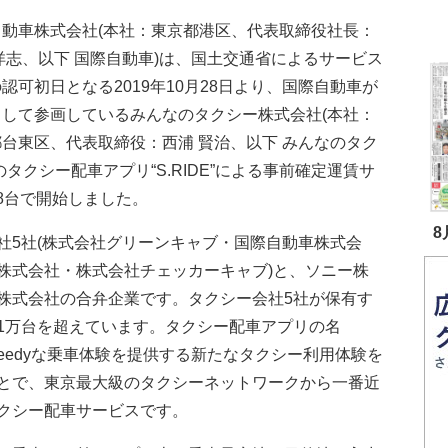
自動車株式会社(本社：東京都港区、代表取締役社長：
洋志、以下 国際自動車)は、国土交通省によるサービス
認可初日となる2019年10月28日より、国際自動車が
として参画しているみんなのタクシー株式会社(本社：
台東区、代表取締役：西浦 賢治、以下 みんなのタク
のタクシー配車アプリ“S.RIDE”による事前確定運賃サ
58台で開始しました。
8
社5社(株式会社グリーンキャブ・国際自動車株式会
株式会社・株式会社チェッカーキャブ)と、ソニー株
株式会社の合弁企業です。タクシー会社5社が保有す
1万台を超えています。タクシー配車アプリの名
rt、Speedyな乗車体験を提供する新たなタクシー利用体験を
とで、東京最大級のタクシーネットワークから一番近
クシー配車サービスです。