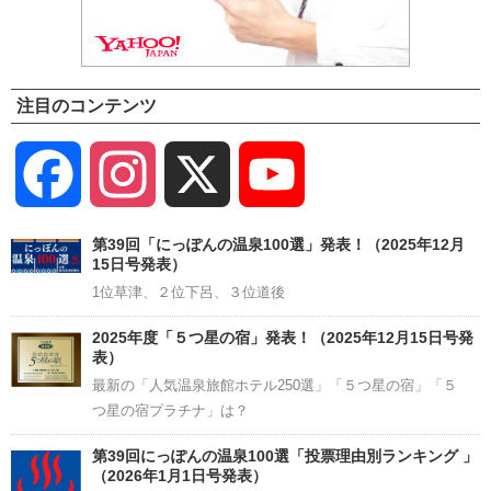
注目のコンテンツ
Facebook
Instagram
X
YouTube
Channel
第39回「にっぽんの温泉100選」発表！（2025年12月
15日号発表）
1位草津、２位下呂、３位道後
2025年度「５つ星の宿」発表！（2025年12月15日号発
表）
最新の「人気温泉旅館ホテル250選」「５つ星の宿」「５
つ星の宿プラチナ」は？
第39回にっぽんの温泉100選「投票理由別ランキング 」
（2026年1月1日号発表）