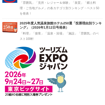
「雰囲気」「見所・レジャー＆体験」「泉質」「郷土料
理・ご当地グルメ」の各カテゴリ別ランキング・ベスト50
を発表！
2025年度人気温泉旅館ホテル250選「投票理由別ランキ
ング」（2026年1月12日号発表）
「料理」「接客」「温泉・浴場」「施設」「雰囲気」のベ
スト100軒