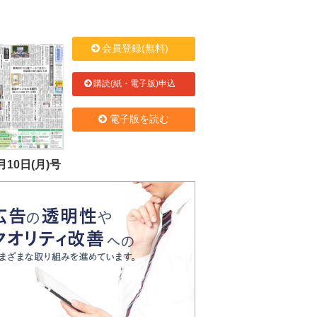
会員登録(無料)
購読(紙・電子版)申込
電子版を読む
月10日(月)号