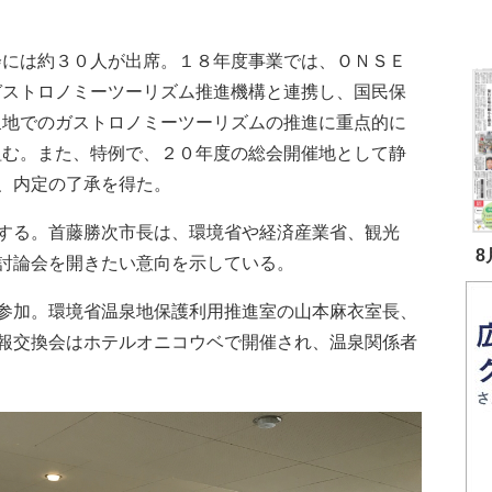
には約３０人が出席。１８年度事業では、ＯＮＳＥ
ガストロノミーツーリズム推進機構と連携し、国民保
泉地でのガストロノミーツーリズムの推進に重点的に
組む。また、特例で、２０年度の総会開催地として静
、内定の了承を得た。
する。首藤勝次市長は、環境省や経済産業省、観光
8
討論会を開きたい意向を示している。
参加。環境省温泉地保護利用推進室の山本麻衣室長、
報交換会はホテルオニコウベで開催され、温泉関係者