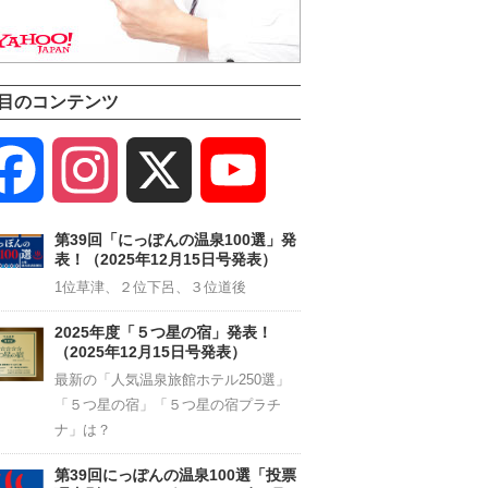
目のコンテンツ
Facebook
Instagram
X
YouTube
Channel
第39回「にっぽんの温泉100選」発
表！（2025年12月15日号発表）
1位草津、２位下呂、３位道後
2025年度「５つ星の宿」発表！
（2025年12月15日号発表）
最新の「人気温泉旅館ホテル250選」
「５つ星の宿」「５つ星の宿プラチ
ナ」は？
第39回にっぽんの温泉100選「投票