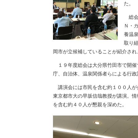
た。
総会
Ｎ・
養温
取り
岡市が立候補していることが紹介され
１９年度総会は大分県竹田市で開催
庁、自治体、温泉関係者らによる行政
講演会には市民を含む約１００人が
東京都市大の早坂信哉教授が講演。情
を含む約４０人が懇親を深めた。