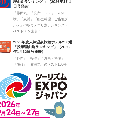
理由別ランキング 」（2026年1月1
日号発表）
「雰囲気」「見所・レジャー＆体
験」「泉質」「郷土料理・ご当地グ
ルメ」の各カテゴリ別ランキング・
ベスト50を発表！
2025年度人気温泉旅館ホテル250選
「投票理由別ランキング」（2026
年1月12日号発表）
「料理」「接客」「温泉・浴場」
「施設」「雰囲気」のベスト100軒