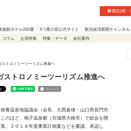
購読(紙・
泉旅館ホテル250選
5つ星の宿公式サイト
観光経済新聞チャンネル
コラム
お宿特集
特集・データ
会社案内
ガストロノミーツーリズム推進へ
、ガストロノミーツーリズム推進へ
ト
保養温泉地協議会（会長、大西倉雄・山口県長門市
はこのほど、鳴子温泉郷（宮城県大崎市）で総会を開
写真、２０１８年度事業計画案などを審議、承認し