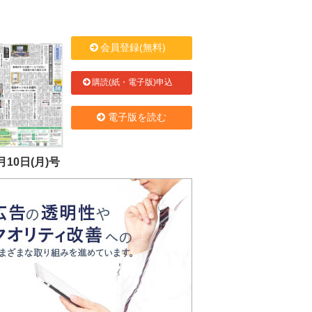
会員登録(無料)
購読(紙・電子版)申込
電子版を読む
月10日(月)号