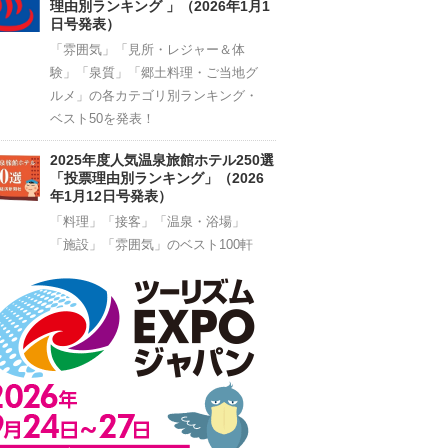
理由別ランキング 」（2026年1月1
日号発表）
「雰囲気」「見所・レジャー＆体
験」「泉質」「郷土料理・ご当地グ
ルメ」の各カテゴリ別ランキング・
ベスト50を発表！
2025年度人気温泉旅館ホテル250選
「投票理由別ランキング」（2026
年1月12日号発表）
「料理」「接客」「温泉・浴場」
「施設」「雰囲気」のベスト100軒