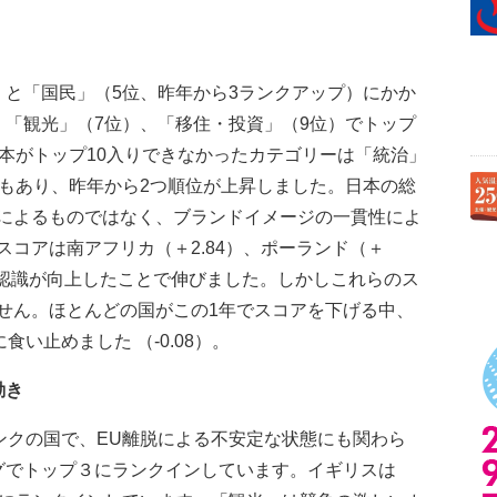
）と「国民」（5位、昨年から3ランクアップ）にかか
、「観光」（7位）、「移住・投資」（9位）でトップ
日本がトップ10入りできなかったカテゴリーは「統治」
でもあり、昨年から2つ順位が上昇しました。日本の総
によるものではなく、ブランドイメージの一貫性によ
コアは南アフリカ（＋2.84）、ポーランド（＋
人々の認識が向上したことで伸びました。しかしこれらのス
せん。ほとんどの国がこの1年でスコアを下げる中、
い止めました （-0.08）。
動き
ンクの国で、EU離脱による不安定な状態にも関わら
グでトップ３にランクインしています。イギリスは