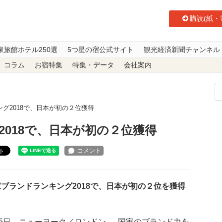
購読(紙・
泉旅館ホテル250選
5つ星の宿公式サイト
観光経済新聞チャンネル
コラム
お宿特集
特集・データ
会社案内
グ2018で、日本が初の２位獲得
018で、日本が初の２位獲得
ト
ブランドランキング2018で、日本が初の２位を獲得
。
25日、ニューヨーク／ロンドン ― 国家のブランド力を