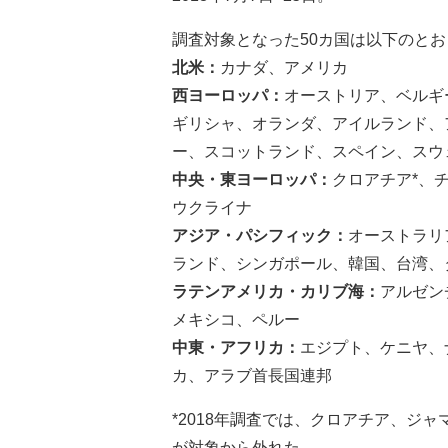
調査対象となった50カ国は以下のと
北米：
カナダ、アメリカ
西ヨーロッパ：
オーストリア、ベルギ
ギリシャ、オランダ、アイルランド、
ー、スコットランド、スペイン、スウ
中央・東ヨーロッパ：
クロアチア*、
ウクライナ
アジア・パシフィック：
オーストラリ
ランド、シンガポール、韓国、台湾、
ラテンアメリカ・カリブ海：
アルゼン
メキシコ、ペルー
中東・アフリカ：
エジプト、ケニヤ、
カ、アラブ首長国連邦
*2018年調査では、クロアチア、ジ
が対象から外れた。