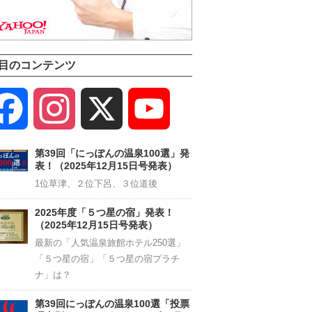
目のコンテンツ
Facebook
Instagram
X
YouTube
Channel
第39回「にっぽんの温泉100選」発
表！（2025年12月15日号発表）
1位草津、２位下呂、３位道後
2025年度「５つ星の宿」発表！
（2025年12月15日号発表）
最新の「人気温泉旅館ホテル250選」
「５つ星の宿」「５つ星の宿プラチ
ナ」は？
第39回にっぽんの温泉100選「投票