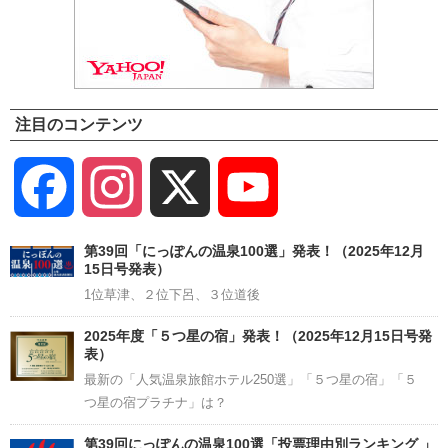
注目のコンテンツ
Facebook
Instagram
X
YouTube
Channel
第39回「にっぽんの温泉100選」発表！（2025年12月
15日号発表）
1位草津、２位下呂、３位道後
2025年度「５つ星の宿」発表！（2025年12月15日号発
表）
最新の「人気温泉旅館ホテル250選」「５つ星の宿」「５
つ星の宿プラチナ」は？
第39回にっぽんの温泉100選「投票理由別ランキング 」