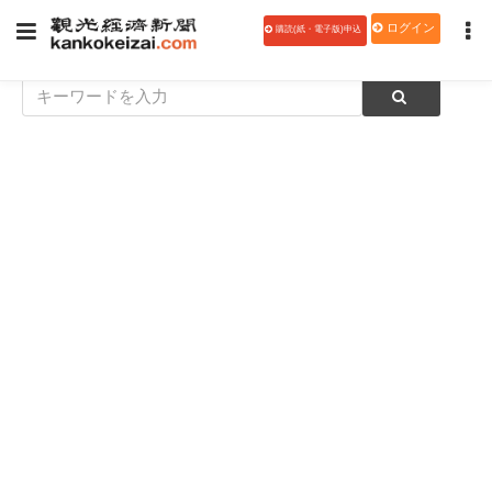
ログイン
購読(紙・電子版)申込