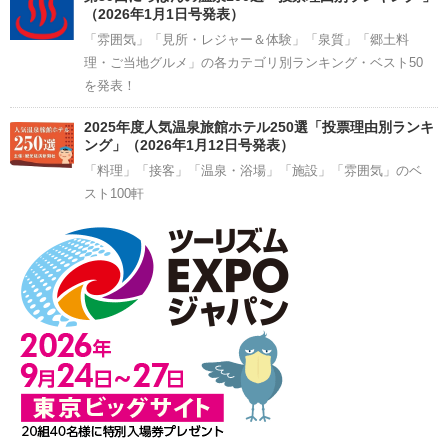
（2026年1月1日号発表）
「雰囲気」「見所・レジャー＆体験」「泉質」「郷土料
理・ご当地グルメ」の各カテゴリ別ランキング・ベスト50
を発表！
2025年度人気温泉旅館ホテル250選「投票理由別ランキ
ング」（2026年1月12日号発表）
「料理」「接客」「温泉・浴場」「施設」「雰囲気」のベ
スト100軒