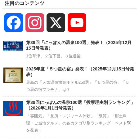
注目のコンテンツ
Facebook
Instagram
X
YouTube
Channel
第39回「にっぽんの温泉100選」発表！（2025年12月
15日号発表）
1位草津、２位下呂、３位道後
2025年度「５つ星の宿」発表！（2025年12月15日号発
表）
最新の「人気温泉旅館ホテル250選」「５つ星の宿」「５
つ星の宿プラチナ」は？
第39回にっぽんの温泉100選「投票理由別ランキング 」
（2026年1月1日号発表）
「雰囲気」「見所・レジャー＆体験」「泉質」「郷土料
理・ご当地グルメ」の各カテゴリ別ランキング・ベスト50
を発表！