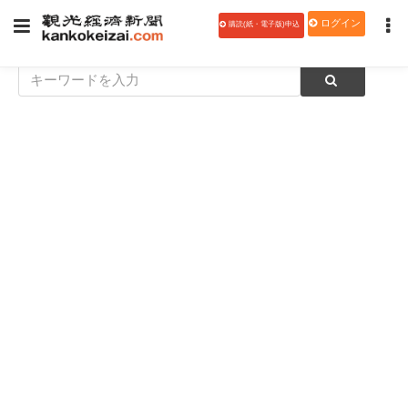
ログイン
購読(紙・電子版)申込