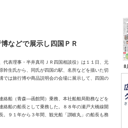
行博などで展示し四国ＰＲ
、代表理事・半井真司ＪＲ四国相談役）は１１日、元
8
原幹生氏から、同氏が四国の駅、名所などを描いた切
構では旅行博や商品説明会の会場に展示して、四国の
連絡船（青森―函館間）乗務、本社船舶局勤務などを
連絡船の船長として乗務した。８８年の瀬戸大橋線開
長。９１年から３年間、観光船「讃岐丸」の船長も務