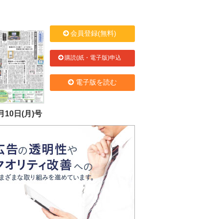
会員登録(無料)
購読(紙・電子版)申込
電子版を読む
月10日(月)号