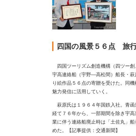
四国の風景５６点 旅
四国ツーリズム創造機構（四ツー創
宇高連絡船（宇野―高松間）船長・萩
り絵作品５６点の寄贈を受けた。同機
魅力発信に活用していく。
萩原氏は１９６４年国鉄入社。青函
経て７６年から、一部期間を除き宇高
業に伴う連絡船廃止時は「土佐丸」船
めた。【記事提供：交通新聞】