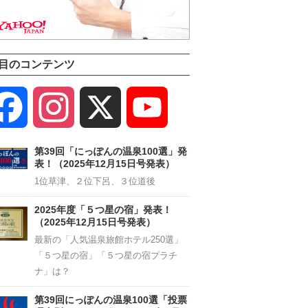
目のコンテンツ
Facebook
Instagram
X
YouTube
Channel
第39回「にっぽんの温泉100選」発
表！（2025年12月15日号発表）
1位草津、２位下呂、３位道後
2025年度「５つ星の宿」発表！
（2025年12月15日号発表）
最新の「人気温泉旅館ホテル250選」
「５つ星の宿」「５つ星の宿プラチ
ナ」は？
第39回にっぽんの温泉100選「投票