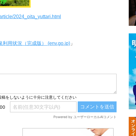
article/2024_oita_yuttari.html
利用状況（完成版） (env.go.jp)
」