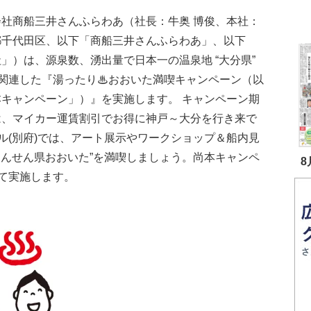
会社商船三井さんふらわあ（社長：牛奥 博俊、本社：
都千代田区、以下「商船三井さんふらわあ」、以下
」）は、源泉数、湧出量で日本一の温泉地 “大分県”
に関連した『湯ったり♨おおいた満喫キャンペーン（以
本キャンペーン」）』を実施します。 キャンペーン期
は、マイカー運賃割引でお得に神戸～大分を行き来で
ル(別府)では、アート展示やワークショップ＆船内見
おんせん県おおいた”を満喫しましょう。尚本キャンペ
8
て実施します。