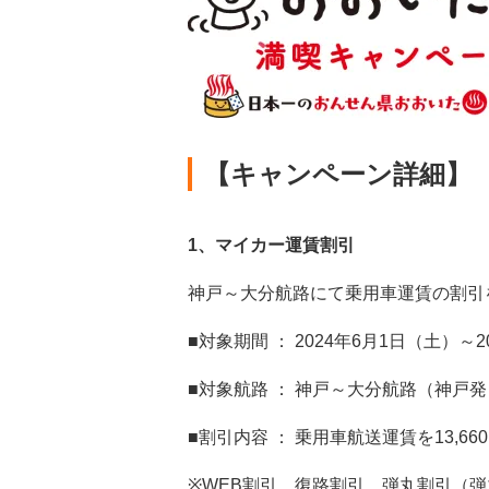
【キャンペーン詳細】
1
、マイカー運賃割引
神戸～大分航路にて乗用車運賃の割引
■対象期間 ： 2024年6月1日（土）～2
■対象航路 ： 神戸～大分航路（神戸
■割引内容 ： 乗用車航送運賃を13,6
※WEB割引、復路割引、弾丸割引（