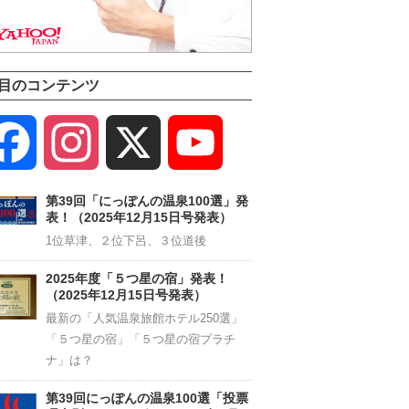
目のコンテンツ
Facebook
Instagram
X
YouTube
Channel
第39回「にっぽんの温泉100選」発
表！（2025年12月15日号発表）
1位草津、２位下呂、３位道後
2025年度「５つ星の宿」発表！
（2025年12月15日号発表）
最新の「人気温泉旅館ホテル250選」
「５つ星の宿」「５つ星の宿プラチ
ナ」は？
第39回にっぽんの温泉100選「投票