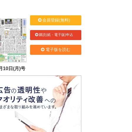
会員登録(無料)
購読(紙・電子版)申込
電子版を読む
月10日(月)号