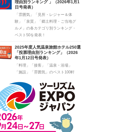
理由別ランキング 」（2026年1月1
日号発表）
「雰囲気」「見所・レジャー＆体
験」「泉質」「郷土料理・ご当地グ
ルメ」の各カテゴリ別ランキング・
ベスト50を発表！
2025年度人気温泉旅館ホテル250選
「投票理由別ランキング」（2026
年1月12日号発表）
「料理」「接客」「温泉・浴場」
「施設」「雰囲気」のベスト100軒