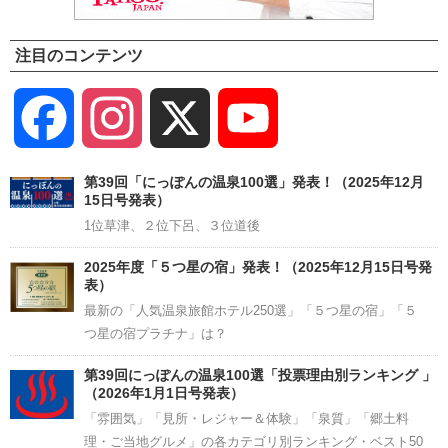
注目のコンテンツ
Facebook
Instagram
X
YouTube
Channel
第39回「にっぽんの温泉100選」発表！（2025年12月
15日号発表）
1位草津、２位下呂、３位道後
2025年度「５つ星の宿」発表！（2025年12月15日号発
表）
最新の「人気温泉旅館ホテル250選」「５つ星の宿」「５
つ星の宿プラチナ」は？
第39回にっぽんの温泉100選「投票理由別ランキング 」
（2026年1月1日号発表）
「雰囲気」「見所・レジャー＆体験」「泉質」「郷土料
理・ご当地グルメ」の各カテゴリ別ランキング・ベスト50