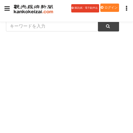
ログイン
購読(紙・電子版)申込