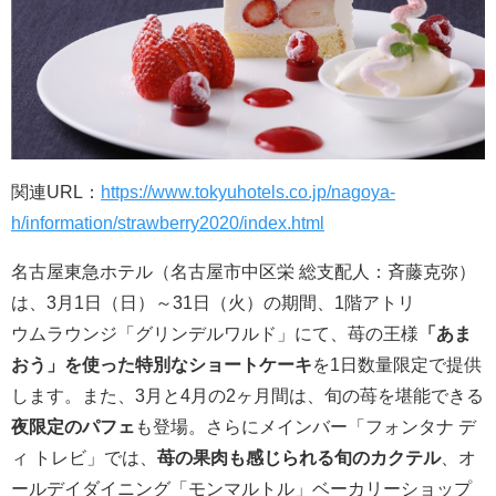
関連URL：
https://www.tokyuhotels.co.jp/nagoya-
h/information/strawberry2020/index.html
名古屋東急ホテル（名古屋市中区栄 総支配人：斉藤克弥）
は、3月1日（日）～31日（火）の期間、1階アトリ
ウムラウンジ「グリンデルワルド」にて、苺の王様
「あま
おう」を使った特別なショートケーキ
を1日数量限定で提供
します。また、3月と4月の2ヶ月間は、旬の苺を堪能できる
夜限定のパフェ
も登場。さらにメインバー「フォンタナ デ
ィ トレビ」では、
苺の果肉も感じられる旬のカクテル
、オ
ールデイダイニング「モンマルトル」ベーカリーショップ