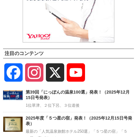
注目のコンテンツ
Facebook
Instagram
X
YouTube
Channel
第39回「にっぽんの温泉100選」発表！（2025年12月
15日号発表）
1位草津、２位下呂、３位道後
2025年度「５つ星の宿」発表！（2025年12月15日号発
表）
最新の「人気温泉旅館ホテル250選」「５つ星の宿」「５