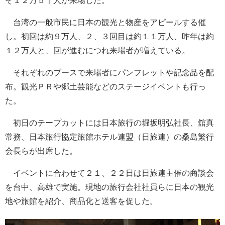
そ１２万５千人が来場した。
台湾の一般市民に日本の観光と物産をアピールする催
し。初回は約９万人、２、３回目は約１１万人、昨年は約
１２万人と、回が進むにつれ来場者が増えている。
それぞれのブースで来場者にパンフレットや記念品を配
布。観光ＰＲや郷土芸能などのステージイベントも行っ
た。
初日のテープカットには日本旅行の堀坂明弘社長、舘真
常務、日本旅行協定旅館ホテル連盟（日旅連）の桑島繁行
会長らが出席した。
イベントに合わせて２１、２２日は日旅連主催の商談会
を台中、高雄で実施。現地の旅行会社社員らに日本の観光
地や旅館を紹介、商品化と送客を促した。