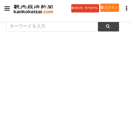
ログイン
購読(紙・電子版)申込