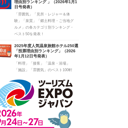
理由別ランキング 」（2026年1月1
日号発表）
「雰囲気」「見所・レジャー＆体
験」「泉質」「郷土料理・ご当地グ
ルメ」の各カテゴリ別ランキング・
ベスト50を発表！
2025年度人気温泉旅館ホテル250選
「投票理由別ランキング」（2026
年1月12日号発表）
「料理」「接客」「温泉・浴場」
「施設」「雰囲気」のベスト100軒