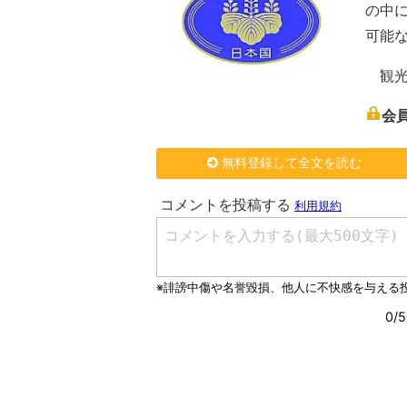
の中
可能
観光
会
無料登録して全文を読む