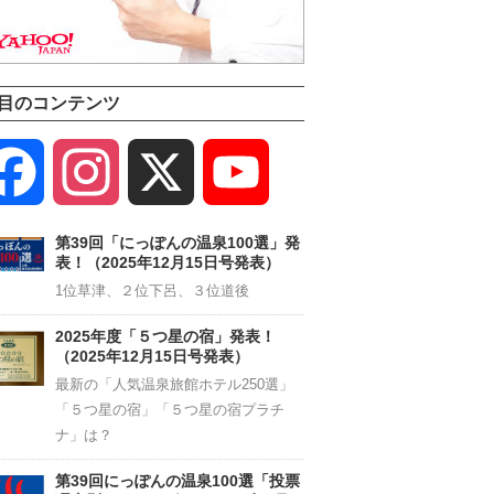
目のコンテンツ
Facebook
Instagram
X
YouTube
Channel
第39回「にっぽんの温泉100選」発
表！（2025年12月15日号発表）
1位草津、２位下呂、３位道後
2025年度「５つ星の宿」発表！
（2025年12月15日号発表）
最新の「人気温泉旅館ホテル250選」
「５つ星の宿」「５つ星の宿プラチ
ナ」は？
第39回にっぽんの温泉100選「投票