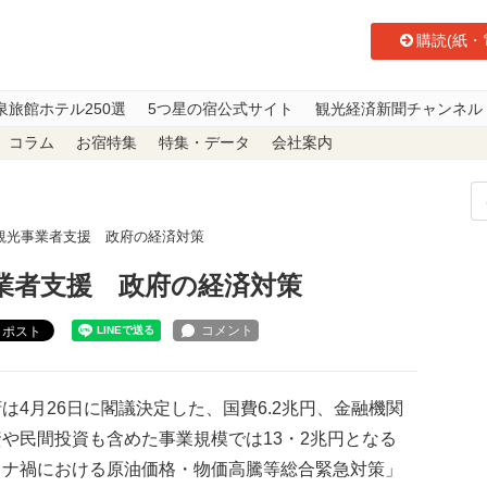
購読(紙・
泉旅館ホテル250選
5つ星の宿公式サイト
観光経済新聞チャンネル
コラム
お宿特集
特集・データ
会社案内
観光事業者支援 政府の経済対策
業者支援 政府の経済対策
ポスト
4月26日に閣議決定した、国費6.2兆円、金融機関
や民間投資も含めた事業規模では13・2兆円となる
ロナ禍における原油価格・物価高騰等総合緊急対策」